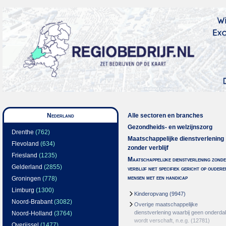
Nederland
Alle sectoren en branches
Gezondheids- en welzijnszorg
Drenthe
(762)
Maatschappelijke dienstverlening
Flevoland
(634)
zonder verblijf
Friesland
(1235)
Maatschappelijke dienstverlening zond
Gelderland
(2855)
verblijf niet specifiek gericht op oudere
mensen met een handicap
Groningen
(778)
Limburg
(1300)
Kinderopvang
(9947)
Noord-Brabant
(3082)
Overige maatschappelijke
dienstverlening waarbij geen onderda
Noord-Holland
(3764)
wordt verschaft, n.e.g.
(12781)
Overijssel
(1477)