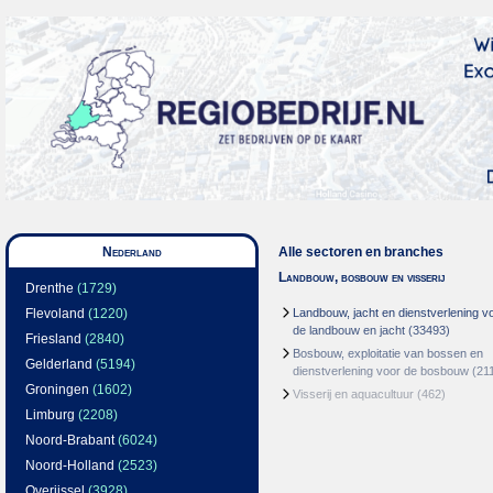
Nederland
Alle sectoren en branches
Landbouw, bosbouw en visserij
Drenthe
(1729)
Flevoland
(1220)
Landbouw, jacht en dienstverlening v
de landbouw en jacht
(33493)
Friesland
(2840)
Bosbouw, exploitatie van bossen en
Gelderland
(5194)
dienstverlening voor de bosbouw
(21
Groningen
(1602)
Visserij en aquacultuur
(462)
Limburg
(2208)
Noord-Brabant
(6024)
Noord-Holland
(2523)
Overijssel
(3928)