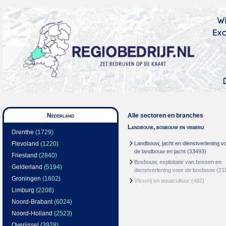
Nederland
Alle sectoren en branches
Landbouw, bosbouw en visserij
Drenthe
(1729)
Flevoland
(1220)
Landbouw, jacht en dienstverlening v
de landbouw en jacht
(33493)
Friesland
(2840)
Bosbouw, exploitatie van bossen en
Gelderland
(5194)
dienstverlening voor de bosbouw
(21
Groningen
(1602)
Visserij en aquacultuur
(462)
Limburg
(2208)
Noord-Brabant
(6024)
Noord-Holland
(2523)
Overijssel
(3928)