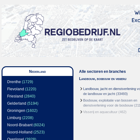
Nederland
Alle sectoren en branches
Landbouw, bosbouw en visserij
Drenthe
(1729)
Flevoland
(1220)
Landbouw, jacht en dienstverlening v
de landbouw en jacht
(33493)
Friesland
(2840)
Bosbouw, exploitatie van bossen en
Gelderland
(5194)
dienstverlening voor de bosbouw
(21
Groningen
(1602)
Visserij en aquacultuur
(462)
Limburg
(2208)
Noord-Brabant
(6024)
Noord-Holland
(2523)
Overijssel
(3928)