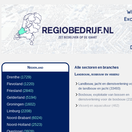
Nederland
Alle sectoren en branches
Landbouw, bosbouw en visserij
Drenthe
(1729)
Flevoland
(1220)
Landbouw, jacht en dienstverlening v
de landbouw en jacht
(33493)
Friesland
(2840)
Bosbouw, exploitatie van bossen en
Gelderland
(5194)
dienstverlening voor de bosbouw
(21
Groningen
(1602)
Visserij en aquacultuur
(462)
Limburg
(2208)
Noord-Brabant
(6024)
Noord-Holland
(2523)
Overijssel
(3928)