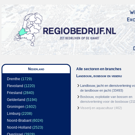
Nederland
Alle sectoren en branches
Landbouw, bosbouw en visserij
Drenthe
(1729)
Flevoland
(1220)
Landbouw, jacht en dienstverlening v
de landbouw en jacht
(33493)
Friesland
(2840)
Bosbouw, exploitatie van bossen en
Gelderland
(5194)
dienstverlening voor de bosbouw
(21
Groningen
(1602)
Visserij en aquacultuur
(462)
Limburg
(2208)
Noord-Brabant
(6024)
Noord-Holland
(2523)
Overijssel
(3928)