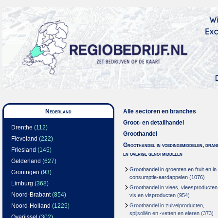
Nederland
Alle sectoren en branches
Groot- en detailhandel
Drenthe
(112)
Groothandel
Flevoland
(222)
Groothandel in voedingsmiddelen, dran
Friesland
(145)
en overige genotmiddelen
Gelderland
(627)
Groothandel in groenten en fruit en in
Groningen
(93)
consumptie-aardappelen
(1076)
Limburg
(368)
Groothandel in vlees, vleesproducten
Noord-Brabant
(854)
vis en visproducten
(954)
Noord-Holland
(1225)
Groothandel in zuivelproducten,
spijsoliën en -vetten en eieren
(373)
Overijssel
(302)