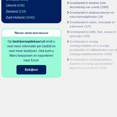
Groothandel in dranken (met
Utrecht
(438)
uitzondering van zuivel)
(1069)
Zeeland
(218)
Groothandel in tabaksproducten en
rokersbenodigdheden
(34)
Zuid-Holland
(1640)
Groothandel in suiker, chocolade en
suikerwerk
(137)
Groothandel in koffie, thee, cacao en
Nieuwe versie beschikbaar
specerijen
(334)
Op
bedrijvenopdekaart.nl
vindt u
Groothandel in overige
voedingsmiddelen en in overige
veel meer informatie per bedrijf en
grondstoffen en halffabrikaten voor d
veel meer bedrijven. Ook kunt u
voedingsmiddelenindustrie
(1059)
filters toepassen en exporteren
Groothandel in voedingsmiddelen,
naar Excel.
dranken en overige genotmiddelen
algemeen assortiment
(1208)
Bekijken