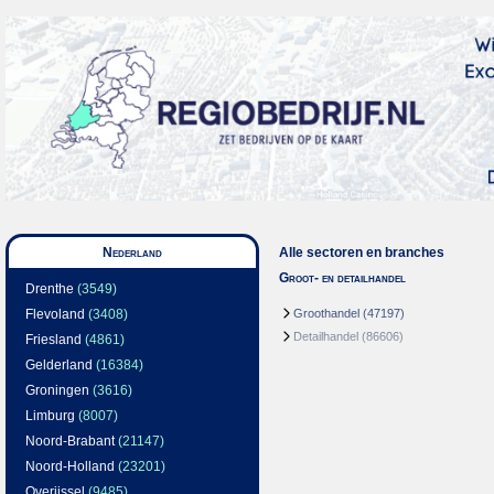
Nederland
Alle sectoren en branches
Groot- en detailhandel
Drenthe
(3549)
Flevoland
(3408)
Groothandel
(47197)
Detailhandel
(86606)
Friesland
(4861)
Gelderland
(16384)
Groningen
(3616)
Limburg
(8007)
Noord-Brabant
(21147)
Noord-Holland
(23201)
Overijssel
(9485)