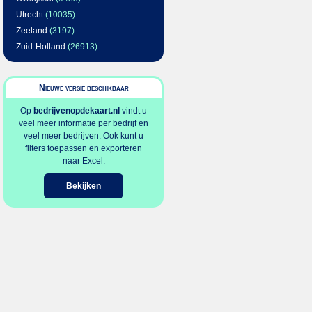
Utrecht
(10035)
Zeeland
(3197)
Zuid-Holland
(26913)
Nieuwe versie beschikbaar
Op
bedrijvenopdekaart.nl
vindt u
veel meer informatie per bedrijf en
veel meer bedrijven. Ook kunt u
filters toepassen en exporteren
naar Excel.
Bekijken