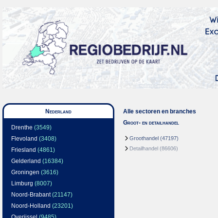
Nederland
Alle sectoren en branches
Groot- en detailhandel
Drenthe
(3549)
Flevoland
(3408)
Groothandel
(47197)
Detailhandel
(86606)
Friesland
(4861)
Gelderland
(16384)
Groningen
(3616)
Limburg
(8007)
Noord-Brabant
(21147)
Noord-Holland
(23201)
Overijssel
(9485)