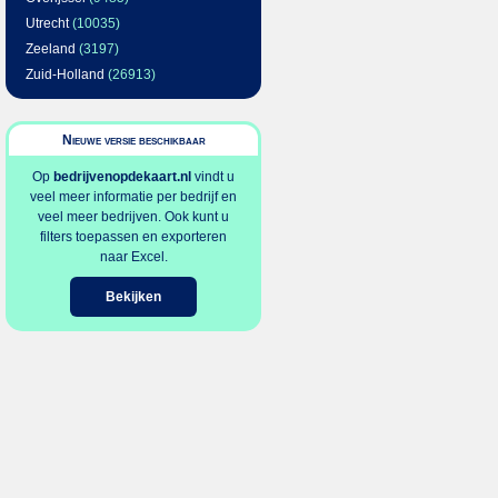
Utrecht
(10035)
Zeeland
(3197)
Zuid-Holland
(26913)
Nieuwe versie beschikbaar
Op
bedrijvenopdekaart.nl
vindt u
veel meer informatie per bedrijf en
veel meer bedrijven. Ook kunt u
filters toepassen en exporteren
naar Excel.
Bekijken