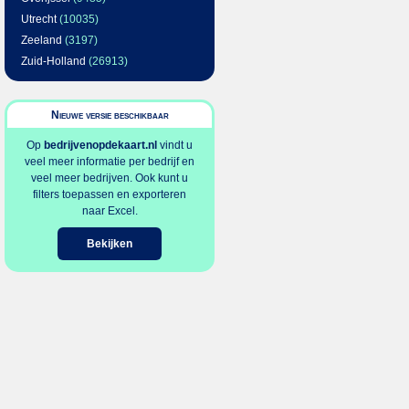
Utrecht
(10035)
Zeeland
(3197)
Zuid-Holland
(26913)
Nieuwe versie beschikbaar
Op
bedrijvenopdekaart.nl
vindt u
veel meer informatie per bedrijf en
veel meer bedrijven. Ook kunt u
filters toepassen en exporteren
naar Excel.
Bekijken