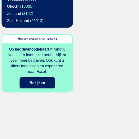
Utrecht
(10035)
Zeeland
(3197)
Zuid-Holland
(26913)
Nieuwe versie beschikbaar
Op
bedrijvenopdekaart.nl
vindt u
veel meer informatie per bedrijf en
veel meer bedrijven. Ook kunt u
filters toepassen en exporteren
naar Excel.
Bekijken