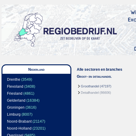
Nederland
Alle sectoren en branches
Groot- en detailhandel
Drenthe
(3549)
Flevoland
(3408)
Groothandel
(47197)
Detailhandel
(86606)
Friesland
(4861)
Gelderland
(16384)
Groningen
(3616)
Limburg
(8007)
Noord-Brabant
(21147)
Noord-Holland
(23201)
Overijssel
(9485)