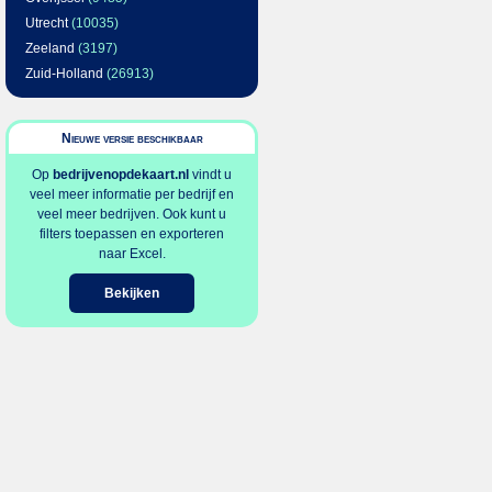
Utrecht
(10035)
Zeeland
(3197)
Zuid-Holland
(26913)
Nieuwe versie beschikbaar
Op
bedrijvenopdekaart.nl
vindt u
veel meer informatie per bedrijf en
veel meer bedrijven. Ook kunt u
filters toepassen en exporteren
naar Excel.
Bekijken