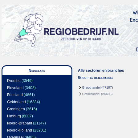
Nederland
Alle sectoren en branches
Groot- en detailhandel
Drenthe
(3549)
Flevoland
(3408)
Groothandel
(47197)
Detailhandel
(86606)
Friesland
(4861)
Gelderland
(16384)
Groningen
(3616)
Limburg
(8007)
Noord-Brabant
(21147)
Noord-Holland
(23201)
Overijssel
(9485)