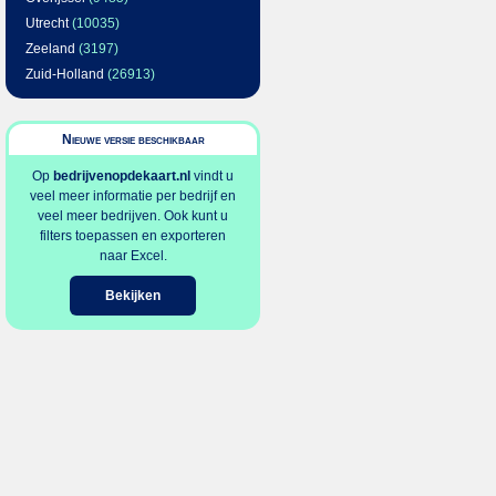
Utrecht
(10035)
Zeeland
(3197)
Zuid-Holland
(26913)
Nieuwe versie beschikbaar
Op
bedrijvenopdekaart.nl
vindt u
veel meer informatie per bedrijf en
veel meer bedrijven. Ook kunt u
filters toepassen en exporteren
naar Excel.
Bekijken