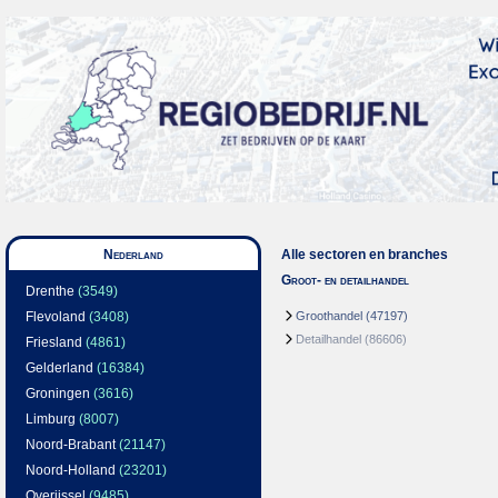
Nederland
Alle sectoren en branches
Groot- en detailhandel
Drenthe
(3549)
Flevoland
(3408)
Groothandel
(47197)
Detailhandel
(86606)
Friesland
(4861)
Gelderland
(16384)
Groningen
(3616)
Limburg
(8007)
Noord-Brabant
(21147)
Noord-Holland
(23201)
Overijssel
(9485)