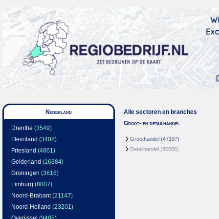
Nederland
Alle sectoren en branches
Groot- en detailhandel
Drenthe
(3549)
Flevoland
(3408)
Groothandel
(47197)
Detailhandel
(86606)
Friesland
(4861)
Gelderland
(16384)
Groningen
(3616)
Limburg
(8007)
Noord-Brabant
(21147)
Noord-Holland
(23201)
Overijssel
(9485)