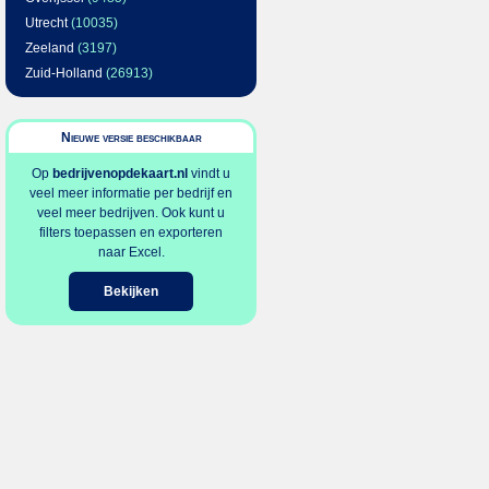
Utrecht
(10035)
Zeeland
(3197)
Zuid-Holland
(26913)
Nieuwe versie beschikbaar
Op
bedrijvenopdekaart.nl
vindt u
veel meer informatie per bedrijf en
veel meer bedrijven. Ook kunt u
filters toepassen en exporteren
naar Excel.
Bekijken