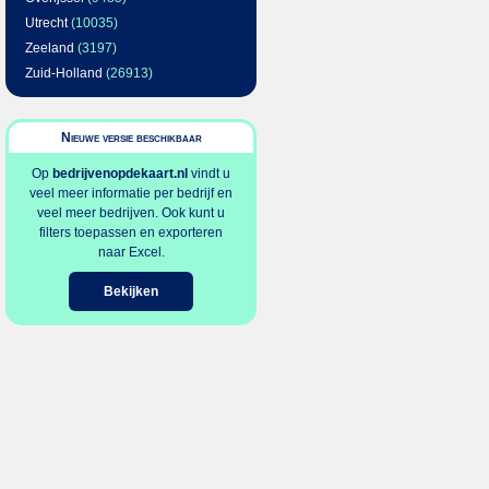
Utrecht
(10035)
Zeeland
(3197)
Zuid-Holland
(26913)
Nieuwe versie beschikbaar
Op
bedrijvenopdekaart.nl
vindt u
veel meer informatie per bedrijf en
veel meer bedrijven. Ook kunt u
filters toepassen en exporteren
naar Excel.
Bekijken