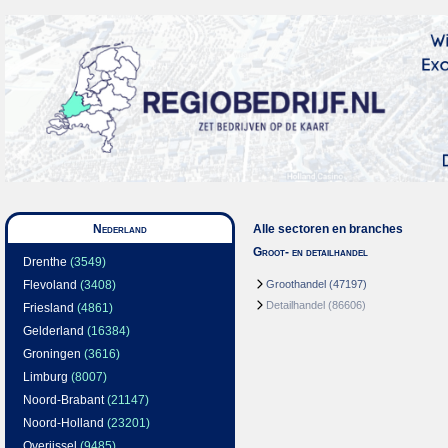
Nederland
Alle sectoren en branches
Groot- en detailhandel
Drenthe
(3549)
Flevoland
(3408)
Groothandel
(47197)
Detailhandel
(86606)
Friesland
(4861)
Gelderland
(16384)
Groningen
(3616)
Limburg
(8007)
Noord-Brabant
(21147)
Noord-Holland
(23201)
Overijssel
(9485)