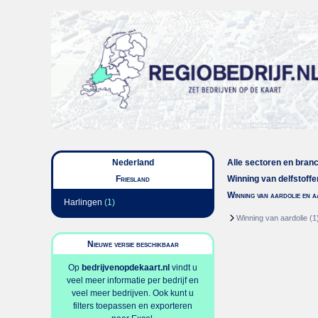
Nederland
Alle sectoren en bran
Friesland
Winning van delfstoffe
Winning van aardolie en 
Harlingen
(1)
Winning van aardolie
(1
Nieuwe versie beschikbaar
Op
bedrijvenopdekaart.nl
vindt u
veel meer informatie per bedrijf en
veel meer bedrijven. Ook kunt u
filters toepassen en exporteren