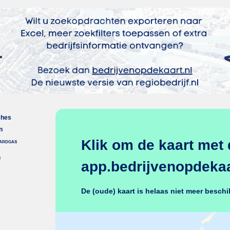
ches
n
Klik om de kaart met 
aardgas
)
app.bedrijvenopdekaar
De (oude) kaart is helaas niet meer beschi