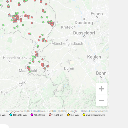
9 wn.
100-499 wn.
50-99 wn.
10-49 wn.
5-9 wn.
2-4 werknemers