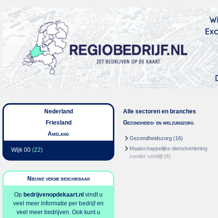
Nederland
Alle sectoren en branches
Friesland
Gezondheids- en welzijnszorg
Ameland
Gezondheidszorg
(16)
Maatschappelijke dienstverlening
Wijk 00
(22)
zonder verblijf
(6)
Nieuwe versie beschikbaar
Op
bedrijvenopdekaart.nl
vindt u
veel meer informatie per bedrijf en
veel meer bedrijven. Ook kunt u