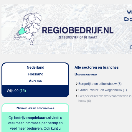
Nederland
Alle sectoren en branches
Friesland
Bouwnijverheid
Ameland
Burgerlijke en utiliteitsbouw
(8)
Grond-, water- en wegenbouw
(1)
Wijk 00
(15)
Gespecialiseerde werkzaamheden in
bouw
(6)
Nieuwe versie beschikbaar
Op
bedrijvenopdekaart.nl
vindt u
veel meer informatie per bedrijf en
veel meer bedrijven. Ook kunt u