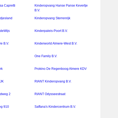
a Capretti
Kinderopvang Hanse Panse Kevertje
B.V.
djesland
Kinderopvang Sterrenrijk
ldeWijs
Kinderpaleis-Poort B.V.
e B.V.
Kinderworld Almere-West B.V.
One Family B.V.
rk
Prokino De Regenboog Almere KDV
IJK
RIANT Kinderopvang B.V.
ndweg 2
RIANT Odysseestraat
eg 910
Saffana's Kindercentrum B.V.