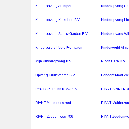
Kinderopvang Archipel
Kinderopvang Cas
Kinderopvang Kiekeboe B.V.
Kinderopvang Lie
Kinderopvang Sunny Garden B.V.
Kinderopvang Wi
Kinderpaleis-Poort Pygmalion
Kinderworld Almer
Mijn Kinderopvang B.V.
Nicon Care B.V.
Opvang Krullevaartje B.V.
Pendant Maat We
Prokino Klim-Inn KDV/POV
RIANT BINNEND
RIANT Mercuriusstraat
RIANT Muiderza
RIANT Zeeduinweg 706
RIANT Zeeduinw