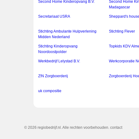
Second Home Kinderopvang B.V.
Second Home Ki
Madagascar
Secretariaat USRA
Sheppard's hous
Stichting Ambulante Hulpverlening
Stichting Flever
Midden Nederland
Stichting Kinderopvang
Topkids KDV Alme
Noordoostpolder
Werkbedrijf Lelystad B.V.
Werkcorporatie N
Z!N Zorgboerderij
Zorgboerderij Ho
uk compositie
© 2026 regiobedrijf.nl. Alle rechten voorbehouden.
contact