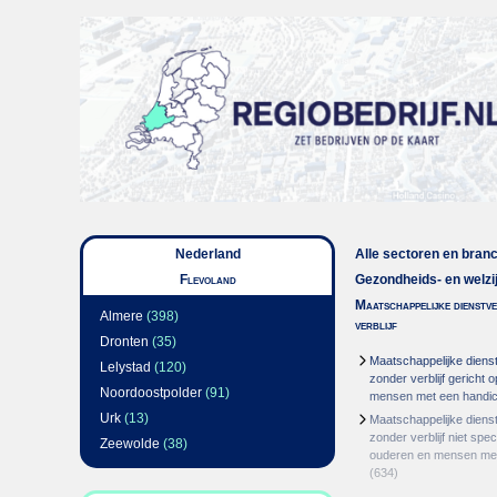
Nederland
Alle sectoren en bran
Flevoland
Gezondheids- en welzi
Maatschappelijke dienstv
Almere
(398)
verblijf
Dronten
(35)
Maatschappelijke dienst
Lelystad
(120)
zonder verblijf gericht 
Noordoostpolder
(91)
mensen met een handi
Urk
(13)
Maatschappelijke dienst
zonder verblijf niet spec
Zeewolde
(38)
ouderen en mensen met
(634)