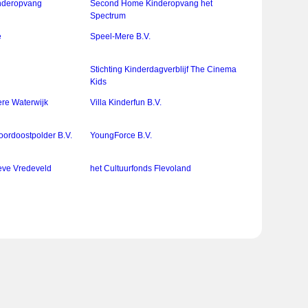
nderopvang
Second Home Kinderopvang het
Spectrum
e
Speel-Mere B.V.
Stichting Kinderdagverblijf The Cinema
Kids
re Waterwijk
Villa Kinderfun B.V.
oordoostpolder B.V.
YoungForce B.V.
eve Vredeveld
het Cultuurfonds Flevoland