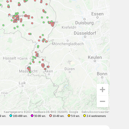
9 wn.
100-499 wn.
50-99 wn.
10-49 wn.
5-9 wn.
2-4 werknemers