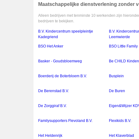
Maatschappelijke dienstverlening zonder ve
Alleen bedrijven met tenminste 10 werkenden zijn hieronder
bedrijven te bekijken.
B.V. Kindercentrum speelpleintje
B.V. Kindercentru
Kadegriend
Leemwierde
BSO Het Anker
BSO Little Family
Basker - Goudsbloemweg
Be CHILD Kinder
Boerderij de Boterbloem B.V.
Busplein
De Berenstad B.V.
De Buren
De Zorggiraf B.V.
Eigen&Wijzer KDV
Familysupporters Flevoland B.V.
Flexikids B.V.
Het Heldenrijk
Het Klaverblad