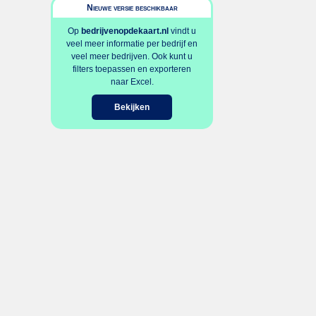
Nieuwe versie beschikbaar
Op
bedrijvenopdekaart.nl
vindt u
veel meer informatie per bedrijf en
veel meer bedrijven. Ook kunt u
filters toepassen en exporteren
naar Excel.
Bekijken