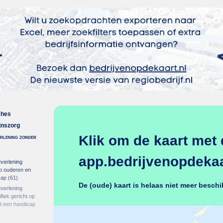
ches
jnszorg
Klik om de kaart met 
erlening zonder
app.bedrijvenopdekaar
verlening
op ouderen en
cap
(61)
De (oude) kaart is helaas niet meer beschi
verlening
ifiek gericht op
 een handicap