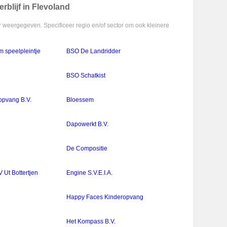
rblijf in Flevoland
 weergegeven. Specificeer regio en/of sector om ook kleinere
m speelpleintje
BSO De Landridder
BSO Schatkist
opvang B.V.
Bloessem
Dapowerkt B.V.
De Compositie
 Ut Bottertjen
Engine S.V.E.I.A.
Happy Faces Kinderopvang
Het Kompass B.V.