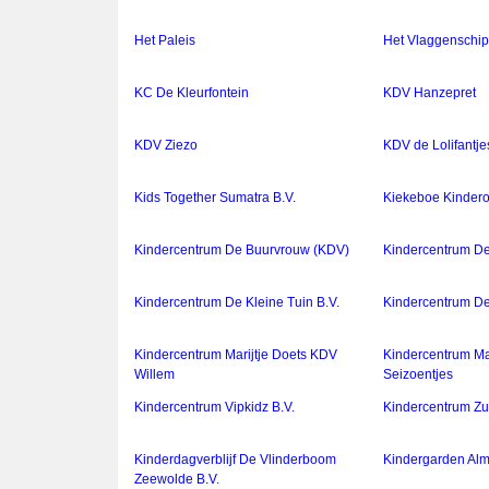
Het Paleis
Het Vlaggenschi
KC De Kleurfontein
KDV Hanzepret
KDV Ziezo
KDV de Lolifantje
Kids Together Sumatra B.V.
Kiekeboe Kindero
Kindercentrum De Buurvrouw (KDV)
Kindercentrum De 
Kindercentrum De Kleine Tuin B.V.
Kindercentrum De 
Kindercentrum Marijtje Doets KDV
Kindercentrum Ma
Willem
Seizoentjes
Kindercentrum Vipkidz B.V.
Kindercentrum Zu
Kinderdagverblijf De Vlinderboom
Kindergarden Alm
Zeewolde B.V.