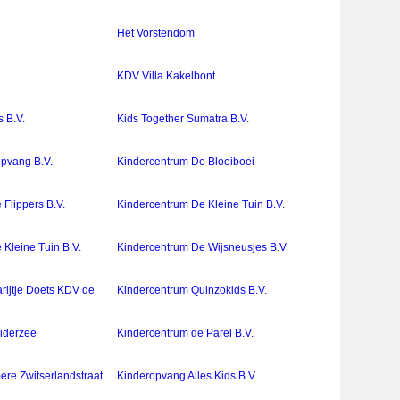
p
Het Vorstendom
KDV Villa Kakelbont
s B.V.
Kids Together Sumatra B.V.
pvang B.V.
Kindercentrum De Bloeiboei
Flippers B.V.
Kindercentrum De Kleine Tuin B.V.
Kleine Tuin B.V.
Kindercentrum De Wijsneusjes B.V.
rijtje Doets KDV de
Kindercentrum Quinzokids B.V.
iderzee
Kindercentrum de Parel B.V.
ere Zwitserlandstraat
Kinderopvang Alles Kids B.V.