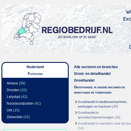
Nederland
Alle sectoren en branches
Flevoland
Groot- en detailhandel
Groothandel
Almere
(58)
Groothandel in andere machines en
Dronten
(32)
werktuigen en toebehoren
Lelystad
(42)
Groothandel in landbouwmachines,
Noordoostpolder
(41)
werktuigen en tractoren
(37)
Urk
(15)
Groothandel in
Zeewolde
(32)
gereedschapswerktuigen
(15)
Groothandel in machines voor de bo
(14)