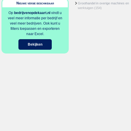
Nieuwe versie beschikbaar
Groothandel in overige machines en
werktuigen
(154)
Op
bedrijvenopdekaart.nl
vindt u
veel meer informatie per bedrijf en
veel meer bedrijven. Ook kunt u
filters toepassen en exporteren
naar Excel.
Bekijken