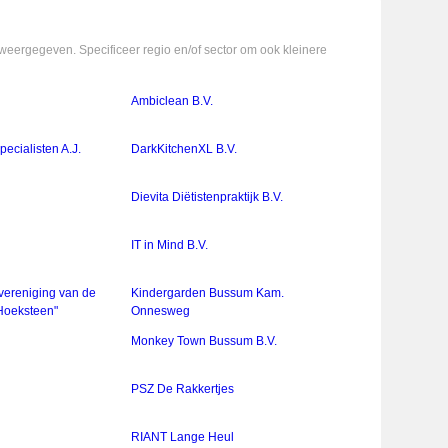
weergegeven. Specificeer regio en/of sector om ook kleinere
Ambiclean B.V.
ecialisten A.J.
DarkKitchenXL B.V.
Dievita Diëtistenpraktijk B.V.
IT in Mind B.V.
vereniging van de
Kindergarden Bussum Kam.
Hoeksteen"
Onnesweg
Monkey Town Bussum B.V.
PSZ De Rakkertjes
RIANT Lange Heul