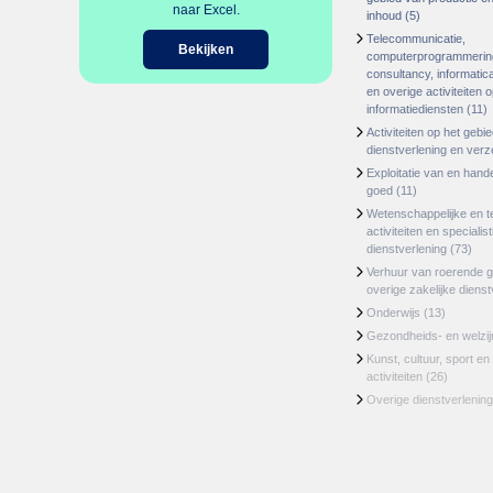
naar Excel.
inhoud
(5)
Telecommunicatie,
Bekijken
computerprogrammerin
consultancy, informatica
en overige activiteiten 
informatiediensten
(11)
Activiteiten op het gebi
dienstverlening en ver
Exploitatie van en hand
goed
(11)
Wetenschappelijke en t
activiteiten en specialis
dienstverlening
(73)
Verhuur van roerende 
overige zakelijke dienst
Onderwijs
(13)
Gezondheids- en welzi
Kunst, cultuur, sport en
activiteiten
(26)
Overige dienstverlening