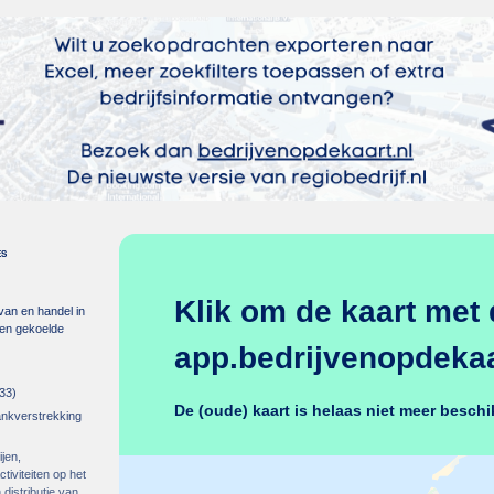
es
Klik om de kaart met 
 van en handel in
m en gekoelde
app.bedrijvenopdekaar
33)
De (oude) kaart is helaas niet meer beschi
rankverstrekking
ijen,
tiviteiten op het
distributie van