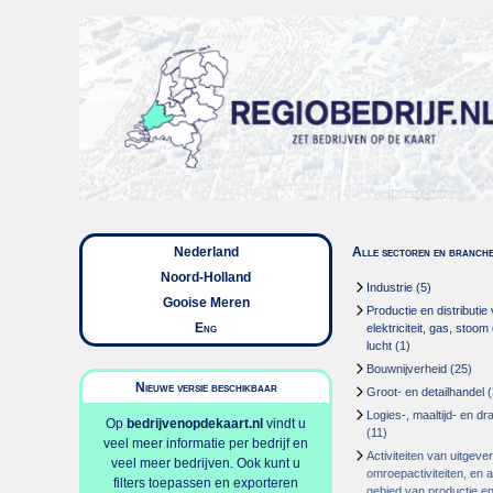
Nederland
Alle sectoren en branch
Noord-Holland
Industrie
(5)
Gooise Meren
Productie en distributie
Eng
elektriciteit, gas, stoo
lucht
(1)
Bouwnijverheid
(25)
Nieuwe versie beschikbaar
Groot- en detailhandel
(
Logies-, maaltijd- en d
Op
bedrijvenopdekaart.nl
vindt u
(11)
veel meer informatie per bedrijf en
Activiteiten van uitgever
veel meer bedrijven. Ook kunt u
omroepactiviteiten, en ac
filters toepassen en exporteren
gebied van productie en 