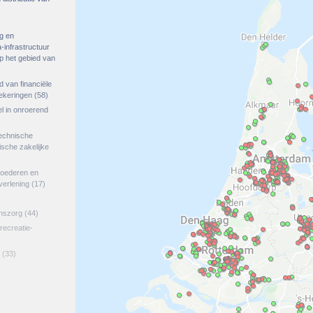
g en
-infrastructuur
op het gebied van
ed van financiële
zekeringen
(58)
el in onroerend
echnische
tische zakelijke
goederen en
verlening
(17)
jnszorg
(44)
 recreatie-
(33)