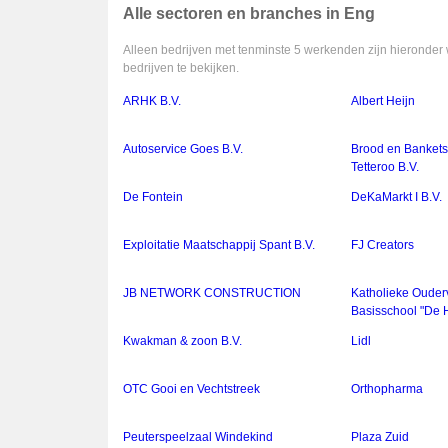
Alle sectoren en branches in Eng
Alleen bedrijven met tenminste 5 werkenden zijn hieronder 
bedrijven te bekijken.
ARHK B.V.
Albert Heijn
Autoservice Goes B.V.
Brood en Banketsp
Tetteroo B.V.
De Fontein
DeKaMarkt I B.V.
Exploitatie Maatschappij Spant B.V.
FJ Creators
JB NETWORK CONSTRUCTION
Katholieke Ouder
Basisschool "De 
Kwakman & zoon B.V.
Lidl
OTC Gooi en Vechtstreek
Orthopharma
Peuterspeelzaal Windekind
Plaza Zuid