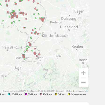
9 wn.
100-499 wn.
50-99 wn.
10-49 wn.
5-9 wn.
2-4 werknemers