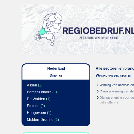
Nederland
Alle sectoren en bran
Drenthe
Winning van delfstoffen
Assen
(1)
Winning van aardolie e
Overige winning van del
Borger-Odoorn
(3)
Dienstverlening voor de
De Wolden
(1)
delfstoffen
(9)
Emmen
(9)
Hoogeveen
(1)
Midden-Drenthe
(2)