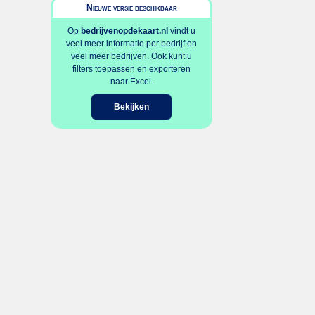
Nieuwe versie beschikbaar
Op
bedrijvenopdekaart.nl
vindt u
veel meer informatie per bedrijf en
veel meer bedrijven. Ook kunt u
filters toepassen en exporteren
naar Excel.
Bekijken