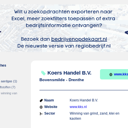
ches
Koers Handel B.V.
www.kks
Bovensmilde - Drenthe
n aardgas
(1)
fstoffen
(7)
 winning van
Naam
Koers Handel B.V.
Website
www.kks.nl
Sector
Winning van grind, zand, klei en
kaolien