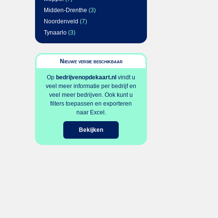
Midden-Drenthe
(3)
Noordenveld
(7)
Tynaarlo
(3)
Nieuwe versie beschikbaar
Op
bedrijvenopdekaart.nl
vindt u
veel meer informatie per bedrijf en
veel meer bedrijven. Ook kunt u
filters toepassen en exporteren
naar Excel.
Bekijken