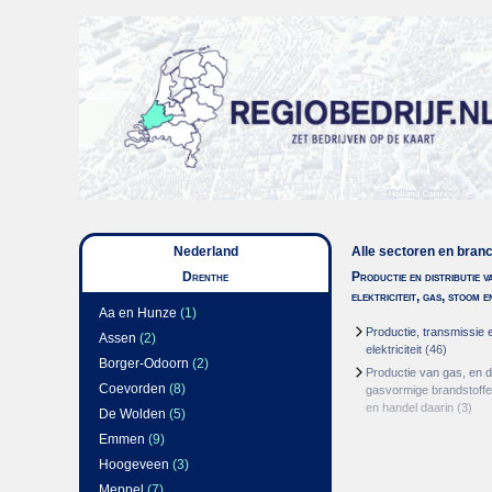
Nederland
Alle sectoren en bran
Drenthe
Productie en distributie v
elektriciteit, gas, stoom 
Aa en Hunze
(1)
Productie, transmissie e
Assen
(2)
elektriciteit
(46)
Borger-Odoorn
(2)
Productie van gas, en di
Coevorden
(8)
gasvormige brandstoffen
en handel daarin
(3)
De Wolden
(5)
Emmen
(9)
Hoogeveen
(3)
Meppel
(7)