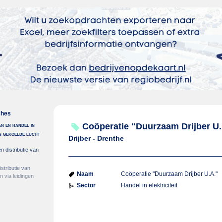
ches
an en handel in
Coöperatie "Duurzaam Drijber U.
en gekoelde lucht
Drijber - Drenthe
n distributie van
stributie van
Naam
Coöperatie "Duurzaam Drijber U.A."
 via leidingen
Sector
Handel in elektriciteit