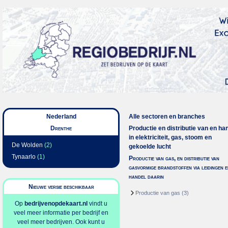
Nederland
Alle sectoren en branches
Drenthe
Productie en distributie van en ha
in elektriciteit, gas, stoom en
De Wolden
(2)
gekoelde lucht
Tynaarlo
(1)
Productie van gas, en distributie van
gasvormige brandstoffen via leidingen e
handel daarin
Nieuwe versie beschikbaar
Productie van gas
(3)
Op
bedrijvenopdekaart.nl
vindt u
veel meer informatie per bedrijf en
veel meer bedrijven. Ook kunt u