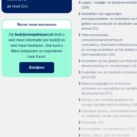
Logies-, maaltijd- en drankverstrekki
de Hoef
(54)
(104)
Activiteiten van uitgeverijen,
omroepactiviteiten, en activiteiten op 
gebied van productie en distributie va
Nieuwe versie beschikbaar
inhoud
(21)
Op
bedrijvenopdekaart.nl
vindt u
Telecommunicatie,
veel meer informatie per bedrijf en
computerprogrammering en
consultancy, informatica-infrastructuu
veel meer bedrijven. Ook kunt u
en overige activiteiten op het gebied 
filters toepassen en exporteren
informatiediensten
(65)
naar Excel.
Activiteiten op het gebied van financië
dienstverlening en verzekeringen
(41
Bekijken
Exploitatie van en handel in onroeren
goed
(90)
Wetenschappelijke en technische
activiteiten en specialistische zakelijk
dienstverlening
(372)
Verhuur van roerende goederen en
overige zakelijke dienstverlening
(108
Openbaar bestuur, overheidsdienste
en verplichte sociale verzekeringen
(
Onderwijs
(78)
Gezondheids- en welzijnszorg
(154)
Kunst, cultuur, sport en recreatie-