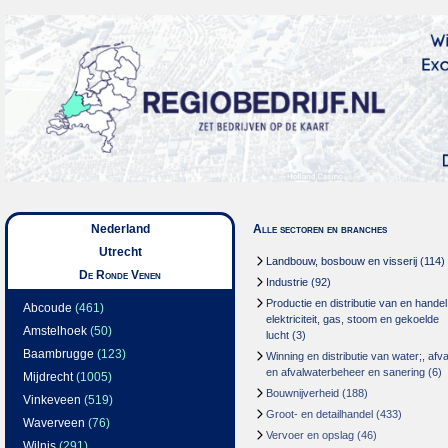
Nederland
Alle sectoren en branches
Utrecht
Landbouw, bosbouw en visserij
(114)
De Ronde Venen
Industrie
(92)
Productie en distributie van en handel
Abcoude
(461)
elektriciteit, gas, stoom en gekoelde
Amstelhoek
(50)
lucht
(3)
Baambrugge
(123)
Winning en distributie van water;, afva
en afvalwaterbeheer en sanering
(6)
Mijdrecht
(1005)
Bouwnijverheid
(188)
Vinkeveen
(519)
Groot- en detailhandel
(433)
Waverveen
(76)
Vervoer en opslag
(46)
Wilnis
(291)