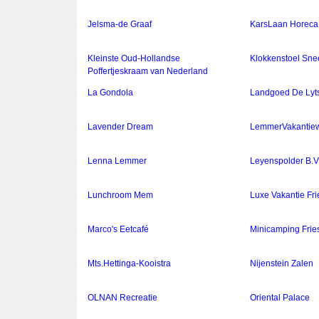
Jelsma-de Graaf
KarsLaan Horeca
Kleinste Oud-Hollandse
Klokkenstoel Sn
Poffertjeskraam van Nederland
La Gondola
Landgoed De Lyt
Lavender Dream
LemmerVakantie
Lenna Lemmer
Leyenspolder B.V
Lunchroom Mem
Luxe Vakantie Fri
Marco's Eetcafé
Minicamping Frie
Mts.Hettinga-Kooistra
Nijenstein Zalen
OLNAN Recreatie
Oriental Palace