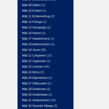
Wijk 08 Dijken
(1)
Wijk 10 Echten
(1)
Wijk 11 Echtenerbrug
(2)
Wijk 14 Follega
(1)
Wijk 15 Goingarijp
(2)
Wijk 16 Harich
(2)
Wijk 17 Haskerhorne
(1)
Wijk 18 Idskenhuizen
(1)
Wijk 19 Joure
(38)
Wijk 21 Langweer
(12)
Wijk 22 Legemeer
(1)
Wijk 23 Lemmer
(44)
Wijk 24 Mirns
(2)
Wijk 26 Nijemirdum
(1)
Wijk 27 Oldeouwer
(2)
Wijk 28 Oosterzee
(2)
Wijk 30 Oudehaske
(1)
Wijk 31 Oudemirdum
(10)
Wijk 33 Ouwster-Nijega
(2)