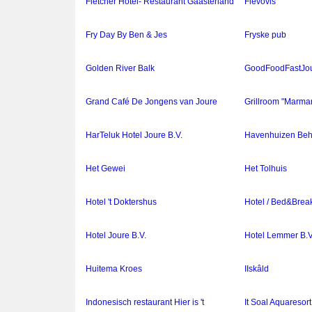
Fletcher Hotel- Restaurant Gaasterland
Flevovis
Fry Day By Ben & Jes
Fryske pub
Golden River Balk
GoodFoodFastJou
Grand Café De Jongens van Joure
Grillroom "Marmar
HarTeluk Hotel Joure B.V.
Havenhuizen Beh
Het Gewei
Het Tolhuis
Hotel 't Doktershus
Hotel / Bed&Break
Hotel Joure B.V.
Hotel Lemmer B.V
Huitema Kroes
IIskâld
Indonesisch restaurant Hier is 't
It Soal Aquaresort