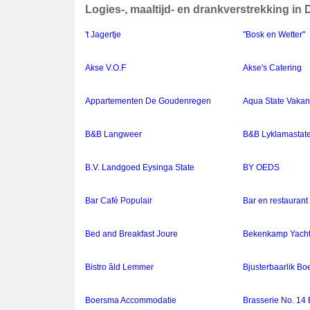
Logies-, maaltijd- en drankverstrekking in
't Jagertje
"Bosk en Wetter"
Akse V.O.F
Akse's Catering
Appartementen De Goudenregen
Aqua State Vakan
B&B Langweer
B&B Lyklamastat
B.V. Landgoed Eysinga State
BY OEDS
Bar Café Populair
Bar en restaurant
Bed and Breakfast Joure
Bekenkamp Yacht
Bistro âld Lemmer
Bjusterbaarlik Bo
Boersma Accommodatie
Brasserie No. 14 