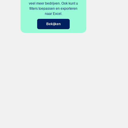
veel meer bedrijven. Ook kunt u
filters toepassen en exporteren
naar Excel.
Bekijken