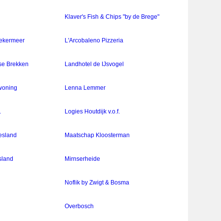
Klaver's Fish & Chips "by de Brege"
eekermeer
L'Arcobaleno Pizzeria
se Brekken
Landhotel de IJsvogel
woning
Lenna Lemmer
.
Logies Houtdijk v.o.f.
esland
Maatschap Kloosterman
sland
Mirnserheide
Noflik by Zwigt & Bosma
Overbosch