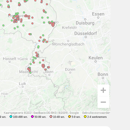
9 wn.
100-499 wn.
50-99 wn.
10-49 wn.
5-9 wn.
2-4 werknemers