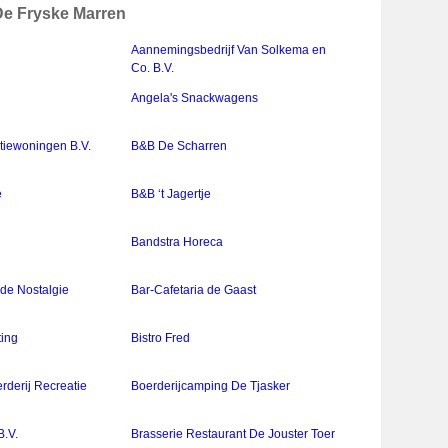
 De Fryske Marren
Aannemingsbedrijf Van Solkema en
Co. B.V.
Angela's Snackwagens
tiewoningen B.V.
B&B De Scharren
e
B&B ‘t Jagertje
Bandstra Horeca
 de Nostalgie
Bar-Cafetaria de Gaast
ing
Bistro Fred
erderij Recreatie
Boerderijcamping De Tjasker
B.V.
Brasserie Restaurant De Jouster Toer