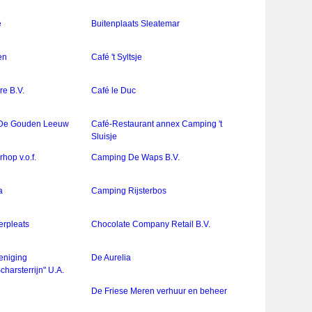
e
Buitenplaats Sleatemar
en
Café 't Syltsje
re B.V.
Café le Duc
 De Gouden Leeuw
Café-Restaurant annex Camping 't
Sluisje
hop v.o.f.
Camping De Waps B.V.
a
Camping Rijsterbos
rpleats
Chocolate Company Retail B.V.
eniging
De Aurelia
charsterrijn" U.A.
De Friese Meren verhuur en beheer