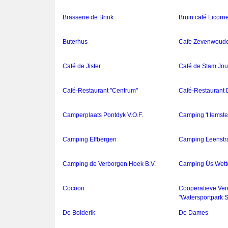
Brasserie de Brink
Bruin café Licorn
Buterhus
Cafe Zevenwoud
Café de Jister
Café de Stam Jou
Café-Restaurant "Centrum"
Café-Restaurant
Camperplaats Pontdyk V.O.F.
Camping 't lemster
Camping Elfbergen
Camping Leenstr
Camping de Verborgen Hoek B.V.
Camping Ús Wette
Cocoon
Coöperatieve Ver
"Watersportpark S
De Bolderik
De Dames