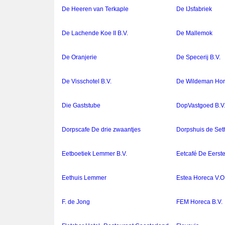
De Heeren van Terkaple
De IJsfabriek
De Lachende Koe II B.V.
De Mallemok
De Oranjerie
De Specerij B.V.
De Visschotel B.V.
De Wildeman Hor
Die Gaststube
DopVastgoed B.V
Dorpscafe De drie zwaantjes
Dorpshuis de Seth
Eetboetiek Lemmer B.V.
Eetcafé De Eerst
Eethuis Lemmer
Estea Horeca V.O.
F. de Jong
FEM Horeca B.V.