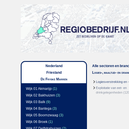
Nederland
Alle sectoren en bran
Friesland
Logies-, maaltijd- en dra
De Fryske Marren
Logiesverstrekking en 
Exploitatie van eet- en
Wijk 01 Akmarijp
(1)
drinkgelegenheden
(12
Wijk 02 Bakhuizen
(3)
Wijk 03 Balk
(9)
Wijk 04 Bantega
(3)
Wijk 05 Boornzwaag
(3)
Wijk 06 Broek
(1)
Wijk 07 Delfstrahuizen
(2)