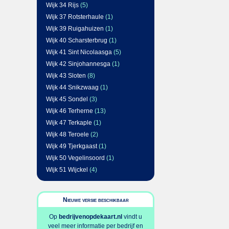
Wijk 34 Rijs
(5)
Wijk 37 Rotsterhaule
(1)
Wijk 39 Ruigahuizen
(1)
Wijk 40 Scharsterbrug
(1)
Wijk 41 Sint Nicolaasga
(5)
Wijk 42 Sinjohannesga
(1)
Wijk 43 Sloten
(8)
Wijk 44 Snikzwaag
(1)
Wijk 45 Sondel
(3)
Wijk 46 Terherne
(13)
Wijk 47 Terkaple
(1)
Wijk 48 Teroele
(2)
Wijk 49 Tjerkgaast
(1)
Wijk 50 Vegelinsoord
(1)
Wijk 51 Wijckel
(4)
Nieuwe versie beschikbaar
Op
bedrijvenopdekaart.nl
vindt u
veel meer informatie per bedrijf en