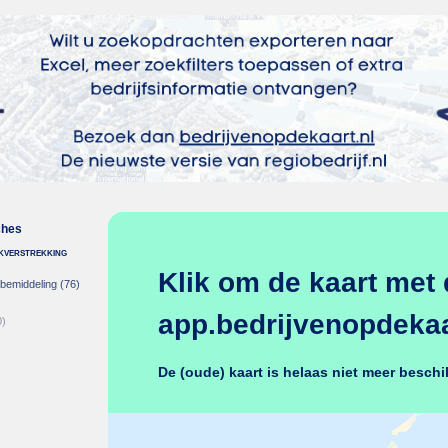
ches
nkverstrekking
Klik om de kaart met 
-bemiddeling
(76)
app.bedrijvenopdekaar
0)
De (oude) kaart is helaas niet meer beschi