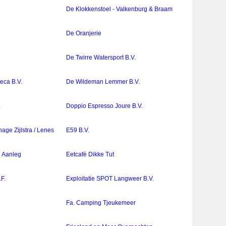
De Klokkenstoel - Valkenburg & Braam
De Oranjerie
De Twirre Watersport B.V.
eca B.V.
De Wildeman Lemmer B.V.
.
Doppio Espresso Joure B.V.
age Zijlstra / Lenes
E59 B.V.
e Aanleg
Eetcafé Dikke Tut
F.
Exploitatie SPOT Langweer B.V.
Fa. Camping Tjeukemeer