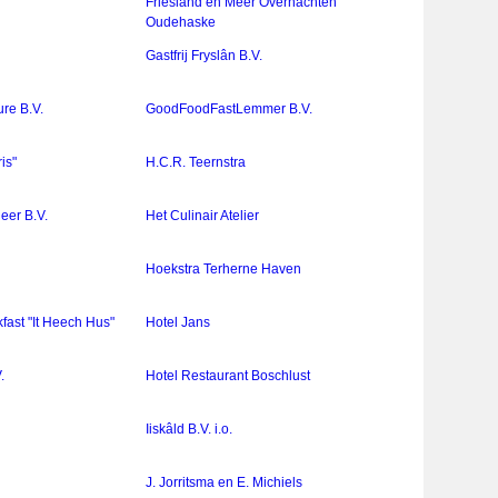
Friesland en Meer Overnachten
Oudehaske
Gastfrij Fryslân B.V.
re B.V.
GoodFoodFastLemmer B.V.
is"
H.C.R. Teernstra
eer B.V.
Het Culinair Atelier
Hoekstra Terherne Haven
fast "It Heech Hus"
Hotel Jans
.
Hotel Restaurant Boschlust
Iiskâld B.V. i.o.
J. Jorritsma en E. Michiels