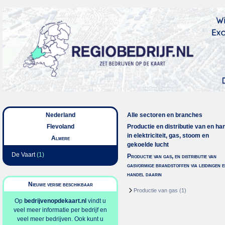
Nederland
Alle sectoren en branches
Flevoland
Productie en distributie van en ha
in elektriciteit, gas, stoom en
Almere
gekoelde lucht
De Vaart
(1)
Productie van gas, en distributie van
gasvormige brandstoffen via leidingen e
handel daarin
Nieuwe versie beschikbaar
Productie van gas
(1)
Op
bedrijvenopdekaart.nl
vindt u
veel meer informatie per bedrijf en
veel meer bedrijven. Ook kunt u