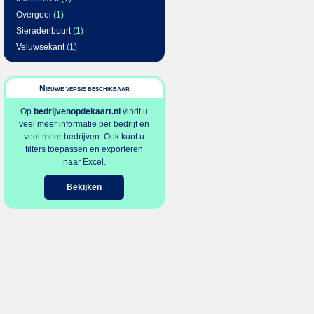
Overgooi
(1)
Sieradenbuurt
(1)
Veluwsekant
(1)
Nieuwe versie beschikbaar
Op
bedrijvenopdekaart.nl
vindt u
veel meer informatie per bedrijf en
veel meer bedrijven. Ook kunt u
filters toepassen en exporteren
naar Excel.
Bekijken