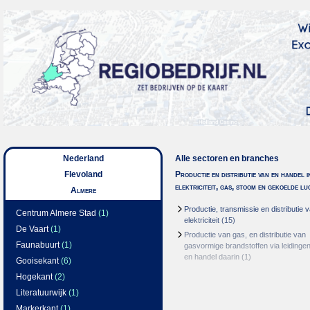
Nederland
Alle sectoren en branches
Flevoland
Productie en distributie van en handel i
elektriciteit, gas, stoom en gekoelde lu
Almere
Productie, transmissie en distributie 
Centrum Almere Stad
(1)
elektriciteit
(15)
De Vaart
(1)
Productie van gas, en distributie van
Faunabuurt
(1)
gasvormige brandstoffen via leidinge
en handel daarin
(1)
Gooisekant
(6)
Hogekant
(2)
Literatuurwijk
(1)
Markerkant
(1)