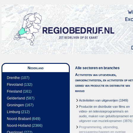
Nederland
Alle sectoren en branches
Activiteiten van uitgeverijen,
Drenthe
(107)
omroepactiviteiten, en activiteiten op het
Flevoland
(132)
gebied van productie en distributie van
inhoud
Friesland
(161)
Gelderland
(587)
Activiteiten van uitgeverijen
(1949)
Groningen
(167)
Productie en distributie van films en
video- en televisieprogramma’s en
Limburg
(212)
audio, maken van geluidsopnamen e
Noord-Brabant
(649)
uitgeven van muziekopnamen
(3876)
Noord-Holland
(2366)
Programmering, uitzending,
perssagentschappen en overige
Overijssel
(272)