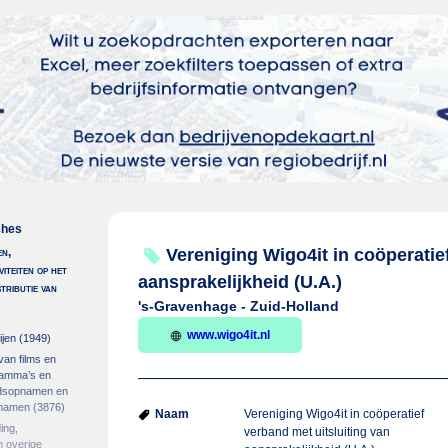
ches
en,
Vereniging Wigo4it in coöperatie
viteiten op het
aansprakelijkheid (U.A.)
stributie van
's-Gravenhage - Zuid-Holland
www.wigo4it.nl
ijen
(1949)
 van films en
gramma’s en
idsopnamen en
pnamen
(3876)
Naam
Vereniging Wigo4it in coöperatief
ing,
verband met uitsluiting van
 overige