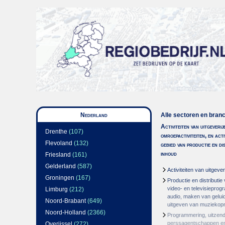
Nederland
Alle sectoren en bran
Activiteiten van uitgeverij
Drenthe
(107)
omroepactiviteiten, en acti
Flevoland
(132)
gebied van productie en di
inhoud
Friesland
(161)
Gelderland
(587)
Activiteiten van uitgever
Groningen
(167)
Productie en distributie
video- en televisiepro
Limburg
(212)
audio, maken van gelu
Noord-Brabant
(649)
uitgeven van muzieko
Noord-Holland
(2366)
Programmering, uitzend
perssagentschappen en
Overijssel
(272)