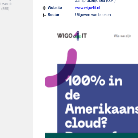
aansprakelijkheid (U.A.)
ed van de
Website
www.wigo4it.nl
d
(555)
Sector
Uitgeven van boeken