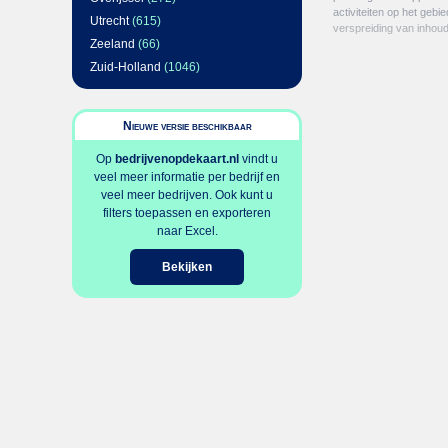
activiteiten op het gebi
Utrecht
(615)
verspreiding van inhou
Zeeland
(66)
Zuid-Holland
(1046)
Nieuwe versie beschikbaar
Op
bedrijvenopdekaart.nl
vindt u
veel meer informatie per bedrijf en
veel meer bedrijven. Ook kunt u
filters toepassen en exporteren
naar Excel.
Bekijken