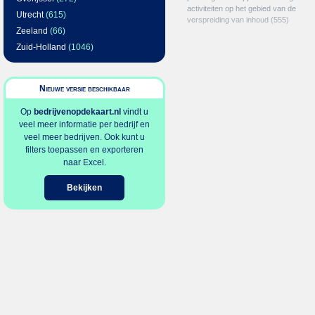
activiteiten op het gebied van de
Utrecht
(615)
verspreiding van inhoud
(555)
Zeeland
(66)
Zuid-Holland
(1046)
Nieuwe versie beschikbaar
Op
bedrijvenopdekaart.nl
vindt u
veel meer informatie per bedrijf en
veel meer bedrijven. Ook kunt u
filters toepassen en exporteren
naar Excel.
Bekijken