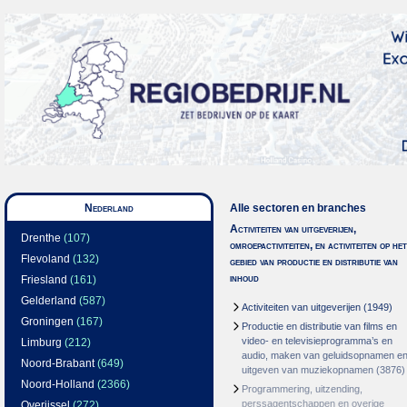
Nederland
Alle sectoren en branches
Activiteiten van uitgeverijen,
Drenthe
(107)
omroepactiviteiten, en activiteiten op het
Flevoland
(132)
gebied van productie en distributie van
inhoud
Friesland
(161)
Gelderland
(587)
Activiteiten van uitgeverijen
(1949)
Groningen
(167)
Productie en distributie van films en
video- en televisieprogramma’s en
Limburg
(212)
audio, maken van geluidsopnamen e
Noord-Brabant
(649)
uitgeven van muziekopnamen
(3876)
Noord-Holland
(2366)
Programmering, uitzending,
perssagentschappen en overige
Overijssel
(272)