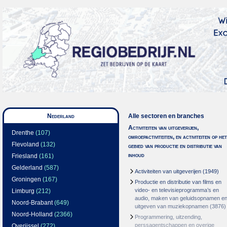
Nederland
Alle sectoren en branches
Activiteiten van uitgeverijen,
Drenthe
(107)
omroepactiviteiten, en activiteiten op het
Flevoland
(132)
gebied van productie en distributie van
inhoud
Friesland
(161)
Gelderland
(587)
Activiteiten van uitgeverijen
(1949)
Groningen
(167)
Productie en distributie van films en
video- en televisieprogramma’s en
Limburg
(212)
audio, maken van geluidsopnamen e
Noord-Brabant
(649)
uitgeven van muziekopnamen
(3876)
Noord-Holland
(2366)
Programmering, uitzending,
perssagentschappen en overige
Overijssel
(272)