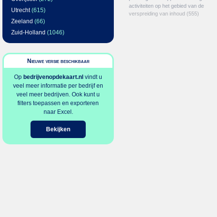
activiteiten op het gebied van de
Utrecht
(615)
verspreiding van inhoud
(555)
Zeeland
(66)
Zuid-Holland
(1046)
Nieuwe versie beschikbaar
Op
bedrijvenopdekaart.nl
vindt u
veel meer informatie per bedrijf en
veel meer bedrijven. Ook kunt u
filters toepassen en exporteren
naar Excel.
Bekijken