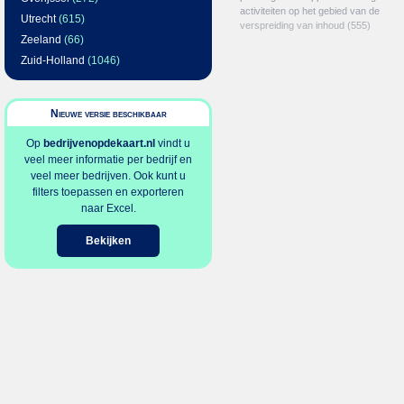
activiteiten op het gebied van de
Utrecht
(615)
verspreiding van inhoud
(555)
Zeeland
(66)
Zuid-Holland
(1046)
Nieuwe versie beschikbaar
Op
bedrijvenopdekaart.nl
vindt u
veel meer informatie per bedrijf en
veel meer bedrijven. Ook kunt u
filters toepassen en exporteren
naar Excel.
Bekijken