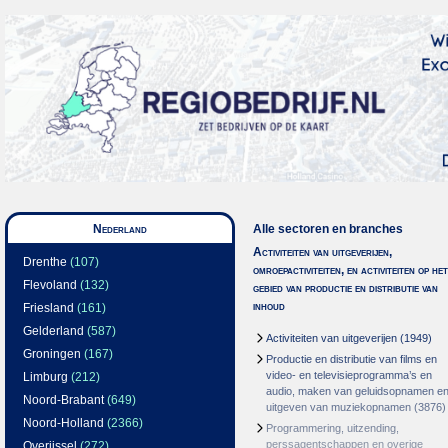
Nederland
Alle sectoren en branches
Activiteiten van uitgeverijen,
Drenthe
(107)
omroepactiviteiten, en activiteiten op het
Flevoland
(132)
gebied van productie en distributie van
inhoud
Friesland
(161)
Gelderland
(587)
Activiteiten van uitgeverijen
(1949)
Groningen
(167)
Productie en distributie van films en
video- en televisieprogramma’s en
Limburg
(212)
audio, maken van geluidsopnamen e
Noord-Brabant
(649)
uitgeven van muziekopnamen
(3876)
Noord-Holland
(2366)
Programmering, uitzending,
perssagentschappen en overige
Overijssel
(272)