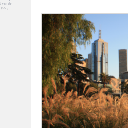
ed van de
d
(555)