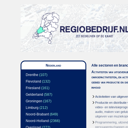
Nederland
Alle sectoren en bran
Activiteiten van uitgeverij
Drenthe
(107)
omroepactiviteiten, en acti
Flevoland
(132)
gebied van productie en di
inhoud
Friesland
(161)
Gelderland
(587)
Activiteiten van uitgever
Groningen
(167)
Productie en distributie
video- en televisiepro
Limburg
(212)
audio, maken van gelu
Noord-Brabant
(649)
uitgeven van muzieko
Noord-Holland
(2366)
Programmering, uitzend
perssagentschappen en
Overijssel
(272)