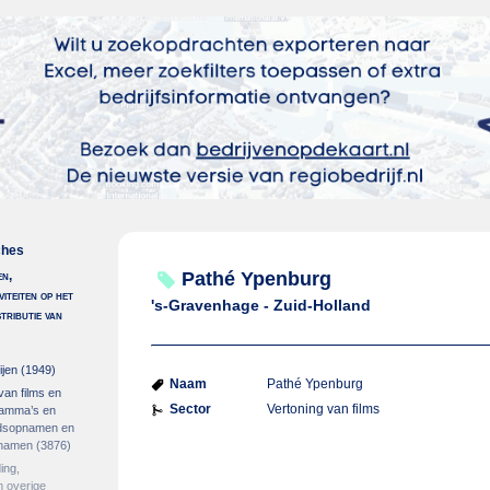
ches
en,
Pathé Ypenburg
viteiten op het
's-Gravenhage - Zuid-Holland
stributie van
ijen
(1949)
Naam
Pathé Ypenburg
 van films en
Sector
Vertoning van films
gramma’s en
idsopnamen en
pnamen
(3876)
ing,
 overige