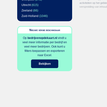
activiteiten op het gebi
Utrecht
(615)
verspreiding van inhou
Zeeland
(66)
Zuid-Holland
(1046)
Nieuwe versie beschikbaar
Op
bedrijvenopdekaart.nl
vindt u
veel meer informatie per bedrijf en
veel meer bedrijven. Ook kunt u
filters toepassen en exporteren
naar Excel.
Bekijken