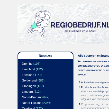
Nederland
Alle sectoren en bran
Activiteiten van uitgeverij
Drenthe
(107)
omroepactiviteiten, en acti
Flevoland
(132)
gebied van productie en di
inhoud
Friesland
(161)
Gelderland
(587)
Activiteiten van uitgever
Groningen
(167)
Productie en distributie
video- en televisiepro
Limburg
(212)
audio, maken van gelu
Noord-Brabant
(649)
uitgeven van muzieko
Noord-Holland
(2366)
Programmering, uitzend
perssagentschappen en
Overijssel
(272)