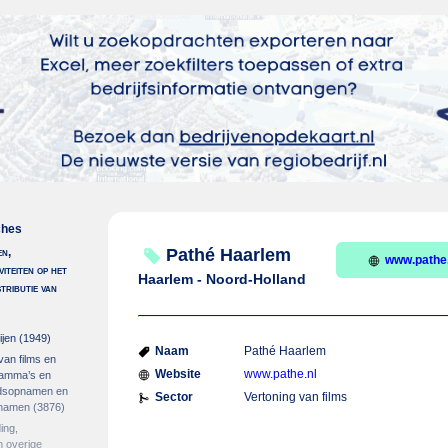
ches
en,
Pathé Haarlem
www.pathe.
viteiten op het
Haarlem - Noord-Holland
stributie van
ijen
(1949)
Naam
Pathé Haarlem
 van films en
Website
www.pathe.nl
gramma’s en
idsopnamen en
Sector
Vertoning van films
pnamen
(3876)
ing,
 overige