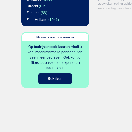
activiteiten op het gebi
Utrecht
(615)
verspreiding van inhou
Zeeland
(66)
Zuid-Holland
(1046)
Nieuwe versie beschikbaar
Op
bedrijvenopdekaart.nl
vindt u
veel meer informatie per bedrijf en
veel meer bedrijven. Ook kunt u
filters toepassen en exporteren
naar Excel.
Bekijken