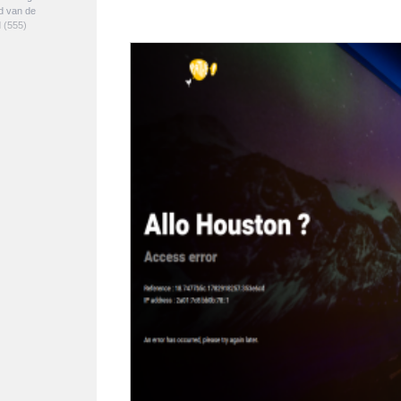
ed van de
d
(555)