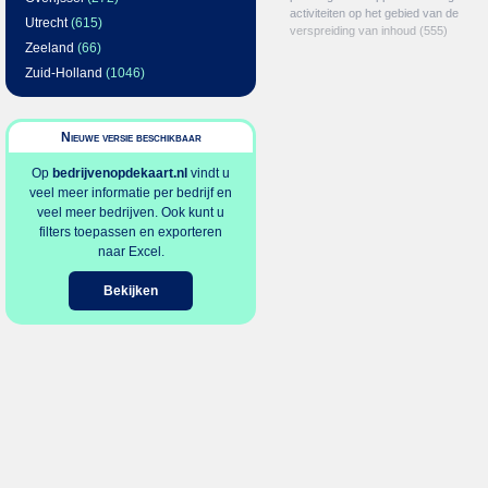
activiteiten op het gebied van de
Utrecht
(615)
verspreiding van inhoud
(555)
Zeeland
(66)
Zuid-Holland
(1046)
Nieuwe versie beschikbaar
Op
bedrijvenopdekaart.nl
vindt u
veel meer informatie per bedrijf en
veel meer bedrijven. Ook kunt u
filters toepassen en exporteren
naar Excel.
Bekijken