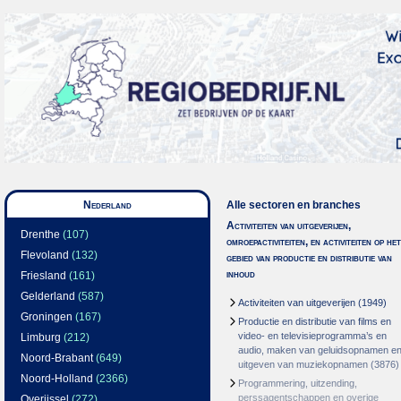
Nederland
Alle sectoren en branches
Activiteiten van uitgeverijen,
Drenthe
(107)
omroepactiviteiten, en activiteiten op het
Flevoland
(132)
gebied van productie en distributie van
inhoud
Friesland
(161)
Gelderland
(587)
Activiteiten van uitgeverijen
(1949)
Groningen
(167)
Productie en distributie van films en
video- en televisieprogramma’s en
Limburg
(212)
audio, maken van geluidsopnamen e
Noord-Brabant
(649)
uitgeven van muziekopnamen
(3876)
Noord-Holland
(2366)
Programmering, uitzending,
perssagentschappen en overige
Overijssel
(272)