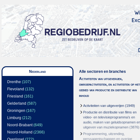
Nederland
Alle sectoren en branches
Activiteiten van uitgeverijen,
Drenthe
(107)
omroepactiviteiten, en activiteiten op het
Flevoland
(132)
gebied van productie en distributie van
inhoud
Friesland
(161)
Gelderland
(587)
Activiteiten van uitgeverijen
(1949)
Groningen
(167)
Productie en distributie van films en
video- en televisieprogramma’s en
Limburg
(212)
audio, maken van geluidsopnamen e
Noord-Brabant
(649)
uitgeven van muziekopnamen
(3876)
Noord-Holland
(2366)
Programmering, uitzending,
perssagentschappen en overige
Overijssel
(272)