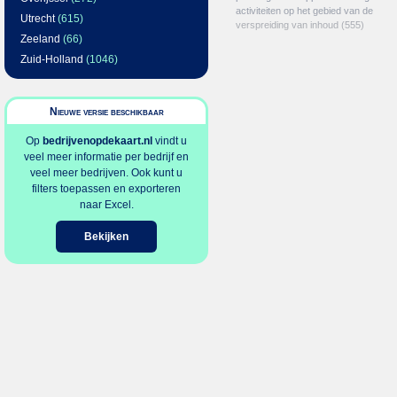
activiteiten op het gebied van de
Utrecht
(615)
verspreiding van inhoud
(555)
Zeeland
(66)
Zuid-Holland
(1046)
Nieuwe versie beschikbaar
Op
bedrijvenopdekaart.nl
vindt u
veel meer informatie per bedrijf en
veel meer bedrijven. Ook kunt u
filters toepassen en exporteren
naar Excel.
Bekijken