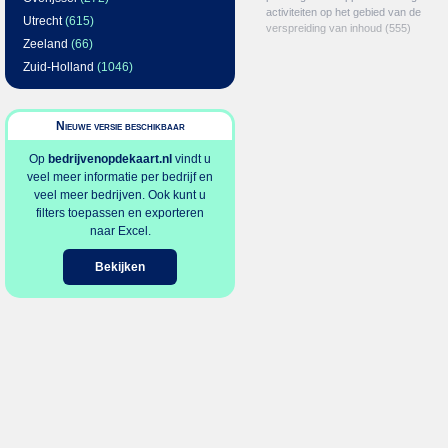
activiteiten op het gebied van de
Utrecht
(615)
verspreiding van inhoud
(555)
Zeeland
(66)
Zuid-Holland
(1046)
Nieuwe versie beschikbaar
Op
bedrijvenopdekaart.nl
vindt u
veel meer informatie per bedrijf en
veel meer bedrijven. Ook kunt u
filters toepassen en exporteren
naar Excel.
Bekijken