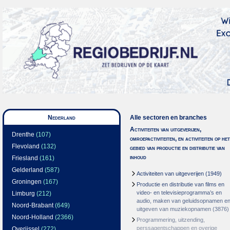
Nederland
Alle sectoren en branches
Activiteiten van uitgeverijen,
Drenthe
(107)
omroepactiviteiten, en activiteiten op het
Flevoland
(132)
gebied van productie en distributie van
inhoud
Friesland
(161)
Gelderland
(587)
Activiteiten van uitgeverijen
(1949)
Groningen
(167)
Productie en distributie van films en
video- en televisieprogramma’s en
Limburg
(212)
audio, maken van geluidsopnamen e
Noord-Brabant
(649)
uitgeven van muziekopnamen
(3876)
Noord-Holland
(2366)
Programmering, uitzending,
perssagentschappen en overige
Overijssel
(272)