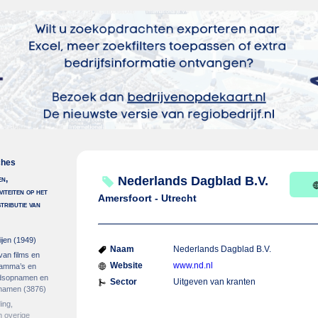
ches
en,
Nederlands Dagblad B.V.
viteiten op het
Amersfoort - Utrecht
stributie van
ijen
(1949)
Naam
Nederlands Dagblad B.V.
 van films en
Website
www.nd.nl
gramma’s en
idsopnamen en
Sector
Uitgeven van kranten
pnamen
(3876)
ing,
 overige