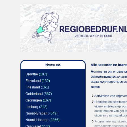
Nederland
Alle sectoren en bran
Activiteiten van uitgeverij
Drenthe
(107)
omroepactiviteiten, en acti
Flevoland
(132)
gebied van productie en di
inhoud
Friesland
(161)
Gelderland
(587)
Activiteiten van uitgever
Groningen
(167)
Productie en distributie
video- en televisiepro
Limburg
(212)
audio, maken van gelu
Noord-Brabant
(649)
uitgeven van muzieko
Noord-Holland
(2366)
Programmering, uitzend
perssagentschappen en
Overijssel
(272)