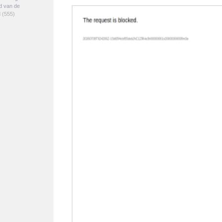
ed van de
d
(555)