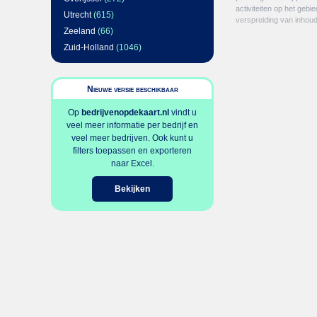
activiteiten op het gebi
Utrecht
(615)
verspreiding van inhou
Zeeland
(66)
Zuid-Holland
(1046)
Nieuwe versie beschikbaar
Op
bedrijvenopdekaart.nl
vindt u
veel meer informatie per bedrijf en
veel meer bedrijven. Ook kunt u
filters toepassen en exporteren
naar Excel.
Bekijken