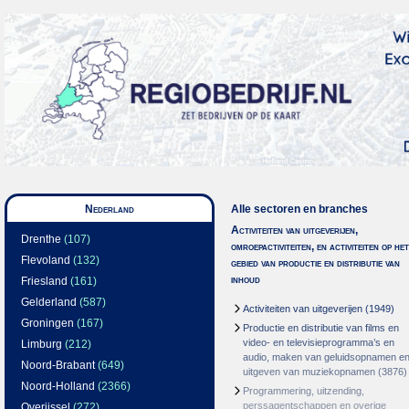
Nederland
Alle sectoren en branches
Activiteiten van uitgeverijen,
Drenthe
(107)
omroepactiviteiten, en activiteiten op het
Flevoland
(132)
gebied van productie en distributie van
inhoud
Friesland
(161)
Gelderland
(587)
Activiteiten van uitgeverijen
(1949)
Groningen
(167)
Productie en distributie van films en
video- en televisieprogramma’s en
Limburg
(212)
audio, maken van geluidsopnamen e
Noord-Brabant
(649)
uitgeven van muziekopnamen
(3876)
Noord-Holland
(2366)
Programmering, uitzending,
perssagentschappen en overige
Overijssel
(272)