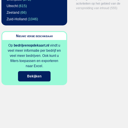
activiteiten op het gebied van de
Utrecht
(615)
verspreiding van inhoud
(555)
Zeeland
(66)
Zuid-Holland
(1046)
Nieuwe versie beschikbaar
Op
bedrijvenopdekaart.nl
vindt u
veel meer informatie per bedrijf en
veel meer bedrijven. Ook kunt u
filters toepassen en exporteren
naar Excel.
Bekijken