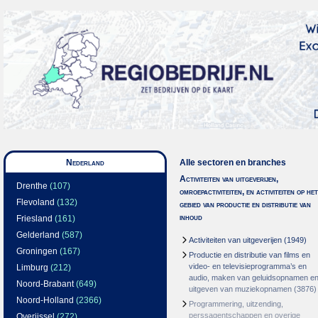
Nederland
Alle sectoren en branches
Activiteiten van uitgeverijen,
Drenthe
(107)
omroepactiviteiten, en activiteiten op het
Flevoland
(132)
gebied van productie en distributie van
inhoud
Friesland
(161)
Gelderland
(587)
Activiteiten van uitgeverijen
(1949)
Groningen
(167)
Productie en distributie van films en
video- en televisieprogramma’s en
Limburg
(212)
audio, maken van geluidsopnamen e
Noord-Brabant
(649)
uitgeven van muziekopnamen
(3876)
Noord-Holland
(2366)
Programmering, uitzending,
perssagentschappen en overige
Overijssel
(272)