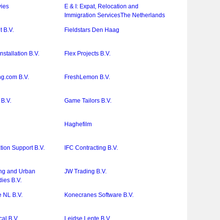
ies
E & I: Expat, Relocation and
Immigration ServicesThe Netherlands
 B.V.
Fieldstars Den Haag
nstallation B.V.
Flex Projects B.V.
ng.com B.V.
FreshLemon B.V.
 B.V.
Game Tailors B.V.
Haghefilm
ion Support B.V.
IFC Contracting B.V.
sing and Urban
JW Trading B.V.
ies B.V.
e NL B.V.
Konecranes Software B.V.
l B.V.
Leidse Lente B.V.