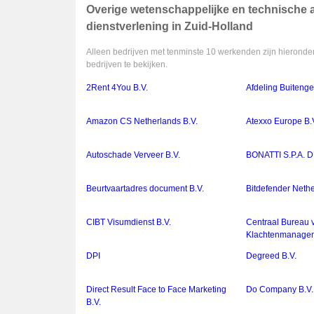
Overige wetenschappelijke en technische act
dienstverlening in Zuid-Holland
Alleen bedrijven met tenminste 10 werkenden zijn hieronder
bedrijven te bekijken.
2Rent 4You B.V.
Afdeling Buiteng
Amazon CS Netherlands B.V.
Atexxo Europe B.
Autoschade Verveer B.V.
BONATTI S.P.A.
Beurtvaartadres document B.V.
Bitdefender Nethe
CIBT Visumdienst B.V.
Centraal Bureau 
Klachtenmanagem
DPI
Degreed B.V.
Direct Result Face to Face Marketing
Do Company B.V.
B.V.