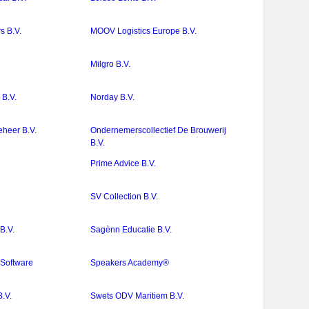
 B.V.
MOOV Logistics Europe B.V.
Milgro B.V.
B.V.
Norday B.V.
eheer B.V.
Ondernemerscollectief De Brouwerij
B.V.
Prime Advice B.V.
SV Collection B.V.
B.V.
Sagènn Educatie B.V.
 Software
Speakers Academy®
B.V.
Swets ODV Maritiem B.V.