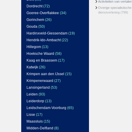
Activiteiten van vertale
Dordrecht
(72)
Overige specialistische 
dienstverlening
(799)
Goeree-Overflakkee
(34)
Gorinchem
(26)
Gouda
(50)
Hardinxveld-Giessendam
(19)
Hendrik-Ido-Ambacht
(22)
Hillegom
(13)
Hoeksche Waard
(58)
Kaag en Braassem
(17)
Katwijk
(26)
Krimpen aan den IJssel
(15)
Krimpenerwaard
(27)
Lansingerland
(53)
Leiden
(93)
Leiderdorp
(13)
Leidschendam-Voorburg
(65)
Lisse
(17)
Maassluis
(15)
Midden-Delfland
(8)