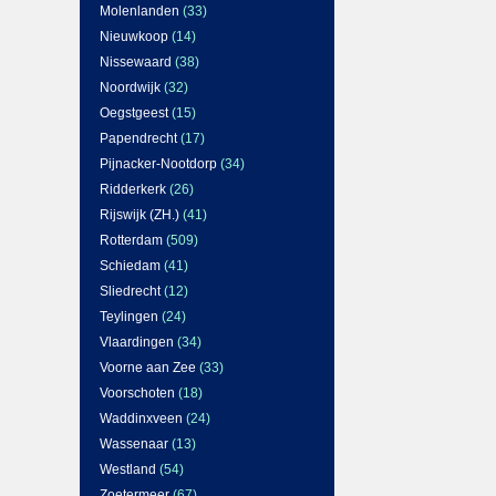
Molenlanden
(33)
Nieuwkoop
(14)
Nissewaard
(38)
Noordwijk
(32)
Oegstgeest
(15)
Papendrecht
(17)
Pijnacker-Nootdorp
(34)
Ridderkerk
(26)
Rijswijk (ZH.)
(41)
Rotterdam
(509)
Schiedam
(41)
Sliedrecht
(12)
Teylingen
(24)
Vlaardingen
(34)
Voorne aan Zee
(33)
Voorschoten
(18)
Waddinxveen
(24)
Wassenaar
(13)
Westland
(54)
Zoetermeer
(67)