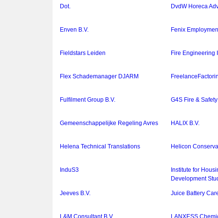
Dot.
DvdW Horeca Adv
Enven B.V.
Fenix Employment
Fieldstars Leiden
Fire Engineering I
Flex Schademanager DJARM
FreelanceFactori
Fulfilment Group B.V.
G4S Fire & Safety
Gemeenschappelijke Regeling Avres
HALIX B.V.
Helena Technical Translations
Helicon Conservat
InduS3
Institute for Hou
Development Stud
Jeeves B.V.
Juice Battery Car
L&M Consultant B.V.
LANXESS Chemica