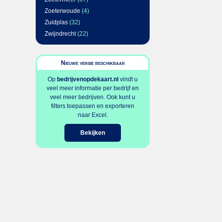
Zoeterwoude
(4)
Zuidplas
(32)
Zwijndrecht
(22)
Nieuwe versie beschikbaar
Op
bedrijvenopdekaart.nl
vindt u
veel meer informatie per bedrijf en
veel meer bedrijven. Ook kunt u
filters toepassen en exporteren
naar Excel.
Bekijken