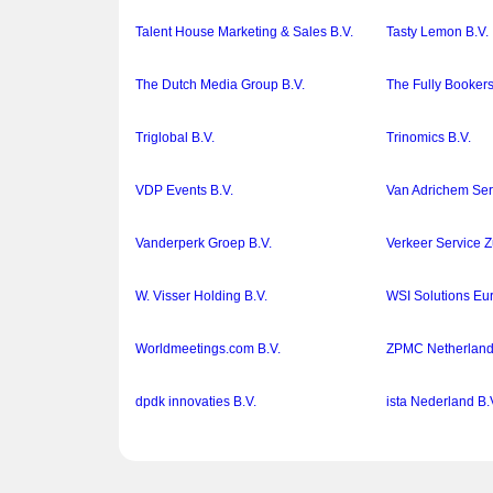
Talent House Marketing & Sales B.V.
Tasty Lemon B.V.
The Dutch Media Group B.V.
The Fully Bookers
Triglobal B.V.
Trinomics B.V.
VDP Events B.V.
Van Adrichem Ser
Vanderperk Groep B.V.
Verkeer Service Z
W. Visser Holding B.V.
WSI Solutions Eu
Worldmeetings.com B.V.
ZPMC Netherland
dpdk innovaties B.V.
ista Nederland B.