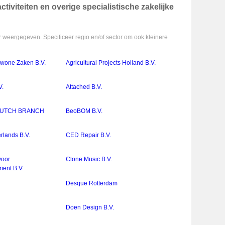
iviteiten en overige specialistische zakelijke
 weergegeven. Specificeer regio en/of sector om ook kleinere
ewone Zaken B.V.
Agricultural Projects Holland B.V.
V.
Attached B.V.
 DUTCH BRANCH
BeoBOM B.V.
rlands B.V.
CED Repair B.V.
voor
Clone Music B.V.
ent B.V.
Desque Rotterdam
Doen Design B.V.