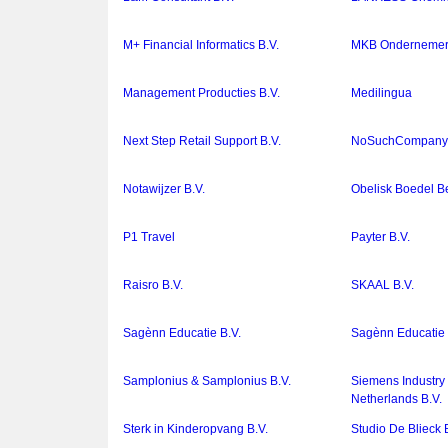
M+ Financial Informatics B.V.
MKB Ondernemers
Management Producties B.V.
Medilingua
Next Step Retail Support B.V.
NoSuchCompany 
Notawijzer B.V.
Obelisk Boedel B
P1 Travel
Payter B.V.
Raisro B.V.
SKAAL B.V.
Sagènn Educatie B.V.
Sagènn Educatie 
Samplonius & Samplonius B.V.
Siemens Industry
Netherlands B.V.
Sterk in Kinderopvang B.V.
Studio De Blieck 