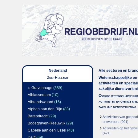
Nederland
Alle sectoren en bran
Zuid-Holland
Wetenschappelijke en
activiteiten en special
's-Gravenhage
(389)
zakelijke dienstverlen
Alblasserdam
(10)
Overige wetenschappelijke
activiteiten en overige spe
Albrandswaard
(16)
zakelijke dienstverlening
Alphen aan den Rijn
(83)
Barendrecht
(29)
Activiteiten van gespeci
ontwerpers
(991)
Bodegraven-Reeuwijk
(29)
Activiteiten op het gebi
Capelle aan den IJssel
(43)
(421)
Delft
(69)