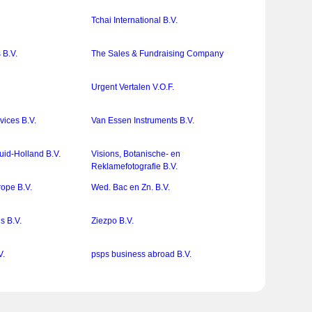
Tchai International B.V.
 B.V.
The Sales & Fundraising Company
Urgent Vertalen V.O.F.
vices B.V.
Van Essen Instruments B.V.
uid-Holland B.V.
Visions, Botanische- en
Reklamefotografie B.V.
rope B.V.
Wed. Bac en Zn. B.V.
s B.V.
Ziezpo B.V.
V.
psps business abroad B.V.