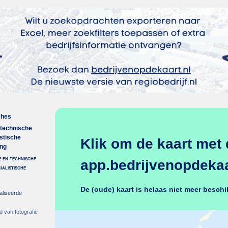
ches
 technische
istische
Klik om de kaart met 
ing
 en technische
app.bedrijvenopdekaar
cialistische
De (oude) kaart is helaas niet meer beschi
aliseerde
ed van fotografie