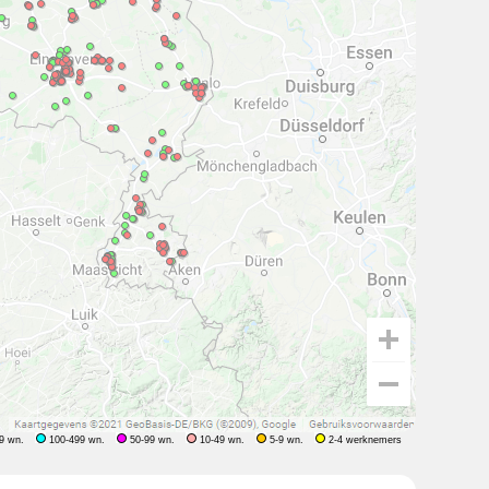
9 wn.
100-499 wn.
50-99 wn.
10-49 wn.
5-9 wn.
2-4 werknemers