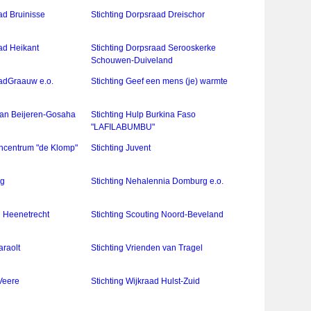
ad Bruinisse
Stichting Dorpsraad Dreischor
ad Heikant
Stichting Dorpsraad Serooskerke
Schouwen-Duiveland
aadGraauw e.o.
Stichting Geef een mens (je) warmte
 van Beijeren-Gosaha
Stichting Hulp Burkina Faso
"LAFILABUMBU"
encentrum "de Klomp"
Stichting Juvent
ng
Stichting Nehalennia Domburg e.o.
g Heenetrecht
Stichting Scouting Noord-Beveland
araolt
Stichting Vrienden van Tragel
 Veere
Stichting Wijkraad Hulst-Zuid