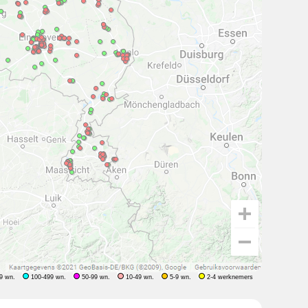
9 wn.
100-499 wn.
50-99 wn.
10-49 wn.
5-9 wn.
2-4 werknemers