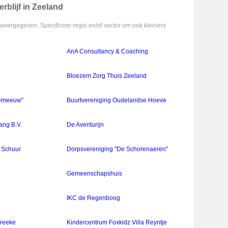
rblijf in Zeeland
weergegeven. Specificeer regio en/of sector om ook kleinere
AnA Consultancy & Coaching
Bloezem Zorg Thuis Zeeland
eemeeuw"
Buurtvereniging Oudelandse Hoeve
ang B.V.
De Aventurijn
 Schuur
Dorpsvereniging "De Schorenaeren"
Gemeenschapshuis
IKC de Regenboog
Kreeke
Kindercentrum Foxkidz Villa Reyntje