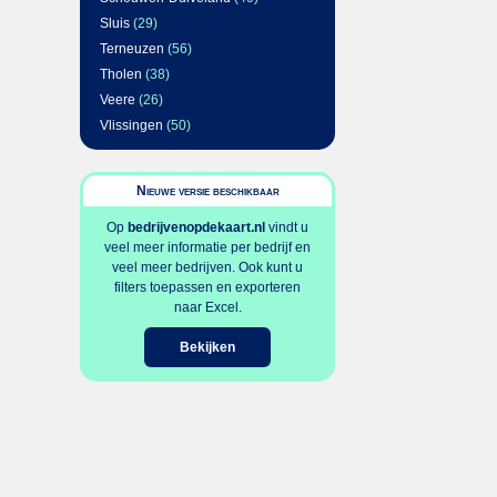
Sluis
(29)
Terneuzen
(56)
Tholen
(38)
Veere
(26)
Vlissingen
(50)
Nieuwe versie beschikbaar
Op
bedrijvenopdekaart.nl
vindt u
veel meer informatie per bedrijf en
veel meer bedrijven. Ook kunt u
filters toepassen en exporteren
naar Excel.
Bekijken