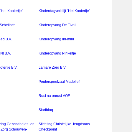
"Het Kootertje"
Kinderdagverblijf "Het Kootertje"
 Schellach
Kinderopvang De Tivoli
ed B.V.
Kinderopvang Ini-mini
N! B.V.
Kinderopvang Pinkeltje
otertje B.V.
Lamare Zorg B.V.
Peuterspeelzaal Madelief
Rust na onrust VOF
Startbloq
ering Gezondheids- en
Stichting Christelijke Jeugdsoos
e Zorg Schouwen-
Checkpoint