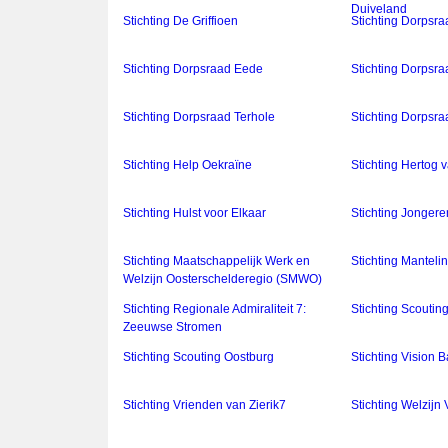
Duiveland
Stichting De Griffioen
Stichting Dorpsra
Stichting Dorpsraad Eede
Stichting Dorpsra
Stichting Dorpsraad Terhole
Stichting Dorpsr
Stichting Help Oekraïne
Stichting Hertog
Stichting Hulst voor Elkaar
Stichting Jonger
Stichting Maatschappelijk Werk en
Stichting Manteli
Welzijn Oosterschelderegio (SMWO)
Stichting Regionale Admiraliteit 7:
Stichting Scoutin
Zeeuwse Stromen
Stichting Scouting Oostburg
Stichting Vision B
Stichting Vrienden van Zierik7
Stichting Welzijn