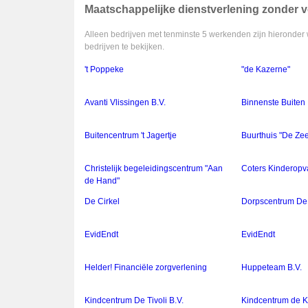
Maatschappelijke dienstverlening zonder ve
Alleen bedrijven met tenminste 5 werkenden zijn hieronder 
bedrijven te bekijken.
't Poppeke
"de Kazerne"
Avanti Vlissingen B.V.
Binnenste Buiten
Buitencentrum 't Jagertje
Buurthuis "De Z
Christelijk begeleidingscentrum "Aan
Coters Kinderopv
de Hand"
De Cirkel
Dorpscentrum De
EvidEndt
EvidEndt
Helder! Financiële zorgverlening
Huppeteam B.V.
Kindcentrum De Tivoli B.V.
Kindcentrum de 