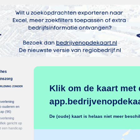
ches
jnszorg
Klik om de kaart met 
erlening zonder
app.bedrijvenopdekaar
verlening
op ouderen en
cap
(96)
De (oude) kaart is helaas niet meer beschi
verlening
ifiek gericht op
 een handicap