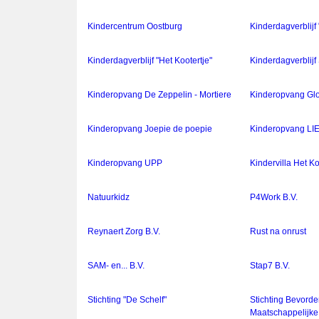
Kindercentrum Oostburg
Kinderdagverblijf 
Kinderdagverblijf "Het Kootertje"
Kinderdagverblijf
Kinderopvang De Zeppelin - Mortiere
Kinderopvang Glo
Kinderopvang Joepie de poepie
Kinderopvang LIE
Kinderopvang UPP
Kindervilla Het Ko
Natuurkidz
P4Work B.V.
Reynaert Zorg B.V.
Rust na onrust
SAM- en... B.V.
Stap7 B.V.
Stichting "De Schelf"
Stichting Bevord
Maatschappelijk