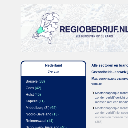
Nederland
Alle sectoren en bran
Zeeland
Gezondheids- en welzi
Maatschappelijke dienstv
Borsele
(33)
verblijf
Goes
(42)
Maatschappelijke dienst
Hulst
(45)
zonder verblijf gericht 
Kapelle
(11)
mensen met een handi
Middelburg (Z.)
(65)
Maatschappelijke dienst
zonder verblijf niet spec
Noord-Beveland
(13)
ouderen en mensen met
Reimerswaal
(14)
(363)
Schouwen-Duiveland
(40)