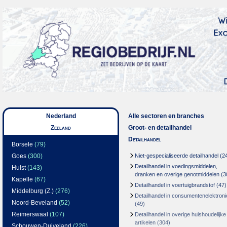
Nederland
Alle sectoren en branches
Zeeland
Groot- en detailhandel
Detailhandel
Borsele
(79)
Goes
(300)
Niet-gespecialiseerde detailhandel
(2
Detailhandel in voedingsmiddelen,
Hulst
(143)
dranken en overige genotmiddelen
(3
Kapelle
(67)
Detailhandel in voertuigbrandstof
(47)
Middelburg (Z.)
(276)
Detailhandel in consumentenelektroni
Noord-Beveland
(52)
(49)
Reimerswaal
(107)
Detailhandel in overige huishoudelijke
artikelen
(304)
Schouwen-Duiveland
(226)