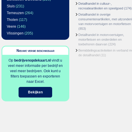
Detailhandel in cultuur-,
Sluis
(231)
recreatieartikelen en speelgoed
(174)
Terneuzen
(264)
Detailhandel in overige
consumentenartikelen, met uitzonder
Tholen
(117)
van motorvoertuigen en motorfietsen
Veere
(146)
(853)
Vlissingen
(205)
Detailhandel in motorvoertuigen,
motorfietsen en onderdelen en
toebehoren daarvan
(224)
Nieuwe versie beschikbaar
Bemiddelingsactiviteiten in verband m
de detailhandel
(11)
Op
bedrijvenopdekaart.nl
vindt u
veel meer informatie per bedrijf en
veel meer bedrijven. Ook kunt u
filters toepassen en exporteren
naar Excel.
Bekijken