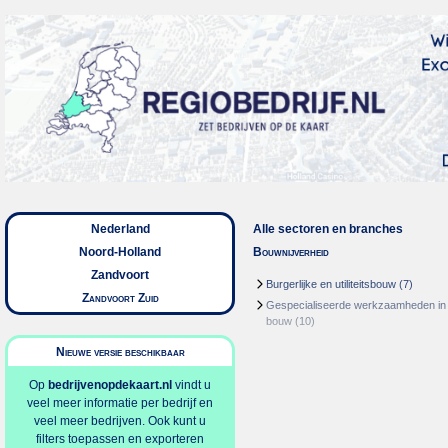
Nederland
Alle sectoren en branches
Noord-Holland
Bouwnijverheid
Zandvoort
Burgerlijke en utiliteitsbouw
(7)
Zandvoort Zuid
Gespecialiseerde werkzaamheden in
bouw
(10)
Nieuwe versie beschikbaar
Op
bedrijvenopdekaart.nl
vindt u
veel meer informatie per bedrijf en
veel meer bedrijven. Ook kunt u
filters toepassen en exporteren