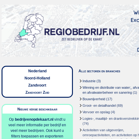
Nederland
Alle sectoren en branches
Noord-Holland
Industrie
(3)
Zandvoort
Winning en distributie van water;, afva
Zandvoort Zuid
en afvalwaterbeheer en sanering
(1)
Bouwnijverheid
(17)
Groot- en detailhandel
(69)
Nieuwe versie beschikbaar
Vervoer en opslag
(4)
Logies-, maaltijd- en drankverstrekki
Op
bedrijvenopdekaart.nl
vindt u
(74)
veel meer informatie per bedrijf en
Activiteiten van uitgeverijen,
veel meer bedrijven. Ook kunt u
omroepactiviteiten, en activiteiten op 
filters toepassen en exporteren