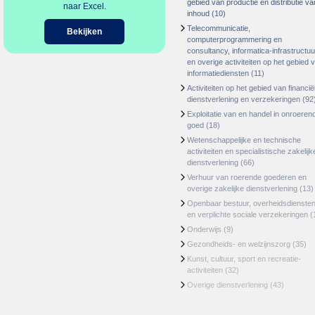
gebied van productie en distributie va
naar Excel.
inhoud
(10)
Telecommunicatie,
Bekijken
computerprogrammering en
consultancy, informatica-infrastructuu
en overige activiteiten op het gebied 
informatiediensten
(11)
Activiteiten op het gebied van financië
dienstverlening en verzekeringen
(92
Exploitatie van en handel in onroeren
goed
(18)
Wetenschappelijke en technische
activiteiten en specialistische zakelijk
dienstverlening
(66)
Verhuur van roerende goederen en
overige zakelijke dienstverlening
(13)
Openbaar bestuur, overheidsdienste
en verplichte sociale verzekeringen
(
Onderwijs
(9)
Gezondheids- en welzijnszorg
(35)
Kunst, cultuur, sport en recreatie-
activiteiten
(32)
Overige dienstverlening
(43)