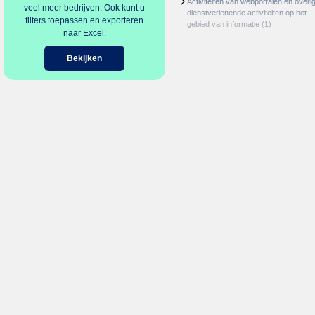
Activiteiten van webportalen en overi
veel meer bedrijven. Ook kunt u
dienstverlenende activiteiten op het
filters toepassen en exporteren
gebied van informatie
(1)
naar Excel.
Bekijken