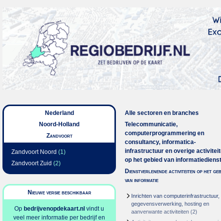
Nederland
Alle sectoren en branches
Noord-Holland
Telecommunicatie,
computerprogrammering en
Zandvoort
consultancy, informatica-
infrastructuur en overige activitei
Zandvoort Noord
(1)
op het gebied van informatiediens
Zandvoort Zuid
(2)
Dienstverlenende activiteiten op het geb
van informatie
Nieuwe versie beschikbaar
Inrichten van computerinfrastructuur,
gegevensverwerking, hosting en
Op
bedrijvenopdekaart.nl
vindt u
aanverwante activiteiten
(2)
veel meer informatie per bedrijf en