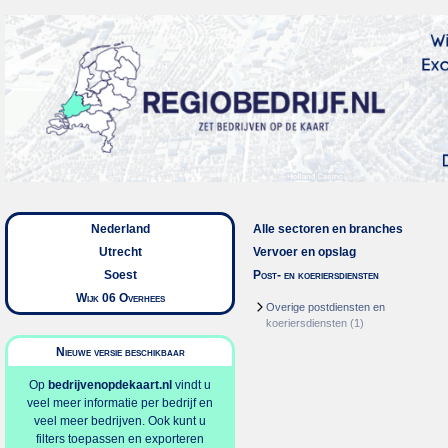
Nederland
Alle sectoren en branches
Utrecht
Vervoer en opslag
Soest
Post- en koeriersdiensten
Wijk 06 Overhees
Overige postdiensten en
koeriersdiensten
(1)
Nieuwe versie beschikbaar
Op
bedrijvenopdekaart.nl
vindt u
veel meer informatie per bedrijf en
veel meer bedrijven. Ook kunt u
filters toepassen en exporteren