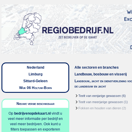
Nederland
Alle sectoren en branches
Limburg
Landbouw, bosbouw en visserij
Sittard-Geleen
Landbouw, jacht en dienstverlening vo
de landbouw en jacht
Wijk 06 Holtum-Born
Teelt van eenjarige gewassen
(6)
Teelt van meerjarige gewassen
(1)
Nieuwe versie beschikbaar
Fokken en houden van dieren
(2)
Op
bedrijvenopdekaart.nl
vindt u
veel meer informatie per bedrijf en
veel meer bedrijven. Ook kunt u
filters toepassen en exporteren