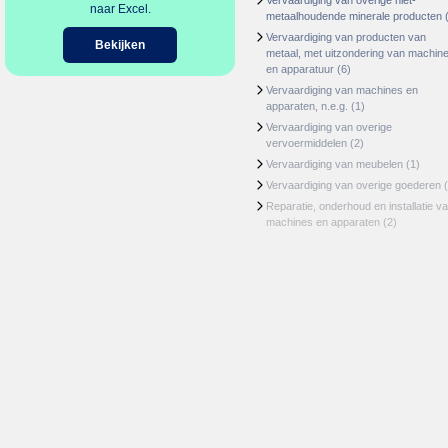
Vervaardiging van overige niet-
naar Excel.
metaalhoudende minerale producten
(
Vervaardiging van producten van
Bekijken
metaal, met uitzondering van machin
en apparatuur
(6)
Vervaardiging van machines en
apparaten, n.e.g.
(1)
Vervaardiging van overige
vervoermiddelen
(2)
Vervaardiging van meubelen
(1)
Vervaardiging van overige goederen
(
Reparatie, onderhoud en installatie v
machines en apparaten
(2)