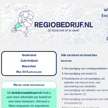
Nederland
Alle sectoren en branches
Zuid-Holland
Industrie
Maassluis
Vervaardiging van voedingsmiddelen
Wijk 04 Kapelpolder
Vervaardiging van textiel
(1)
Houtindustrie en vervaardiging van
artikelen van hout en kurk, met
Nieuwe versie beschikbaar
uitzondering van meubelen;
vervaardiging van artikelen van riet e
Op
bedrijvenopdekaart.nl
vindt u
van vlechtwerk
(1)
veel meer informatie per bedrijf en
Vervaardiging van producten van rub
veel meer bedrijven. Ook kunt u
of kunststof
(1)
filters toepassen en exporteren